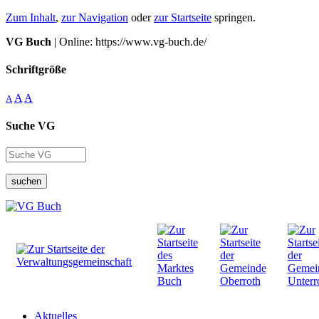
Zum Inhalt
,
zur Navigation
oder
zur Startseite
springen.
VG Buch
| Online: https://www.vg-buch.de/
Schriftgröße
A
A
A
Suche VG
suchen
Aktuelles