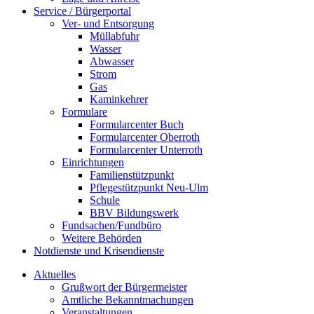
Service / Bürgerportal
Ver- und Entsorgung
Müllabfuhr
Wasser
Abwasser
Strom
Gas
Kaminkehrer
Formulare
Formularcenter Buch
Formularcenter Oberroth
Formularcenter Unterroth
Einrichtungen
Familienstützpunkt
Pflegestützpunkt Neu-Ulm
Schule
BBV Bildungswerk
Fundsachen/Fundbüro
Weitere Behörden
Notdienste und Krisendienste
Aktuelles
Grußwort der Bürgermeister
Amtliche Bekanntmachungen
Veranstaltungen