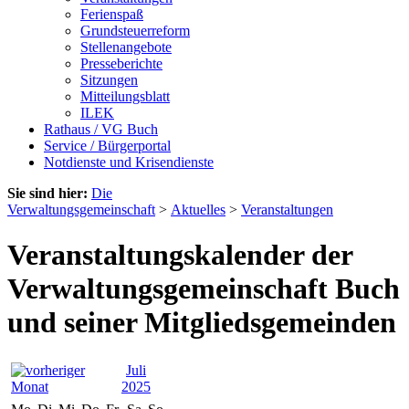
Ferienspaß
Grundsteuerreform
Stellenangebote
Presseberichte
Sitzungen
Mitteilungsblatt
ILEK
Rathaus / VG Buch
Service / Bürgerportal
Notdienste und Krisendienste
Sie sind hier:
Die
Verwaltungsgemeinschaft
>
Aktuelles
>
Veranstaltungen
Veranstaltungskalender der
Verwaltungsgemeinschaft Buch
und seiner Mitgliedsgemeinden
Juli
2025