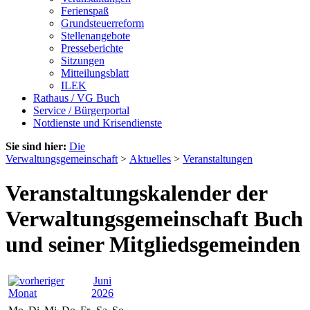
Ferienspaß
Grundsteuerreform
Stellenangebote
Presseberichte
Sitzungen
Mitteilungsblatt
ILEK
Rathaus / VG Buch
Service / Bürgerportal
Notdienste und Krisendienste
Sie sind hier:
Die
Verwaltungsgemeinschaft
>
Aktuelles
>
Veranstaltungen
Veranstaltungskalender der
Verwaltungsgemeinschaft Buch
und seiner Mitgliedsgemeinden
Juni
2026