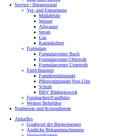
Service / Bürgerportal
Ver- und Entsorgung
Müllabfuhr
Wasser
Abwasser
Strom
Gas
Kaminkehrer
Formulare
Formularcenter Buch
Formularcenter Oberroth
Formularcenter Unterroth
Einrichtungen
Familienstützpunkt
Pflegestützpunkt Neu-Ulm
Schule
BBV Bildungswerk
Fundsachen/Fundbüro
Weitere Behörden
Notdienste und Krisendienste
Aktuelles
Grußwort der Bürgermeister
Amtliche Bekanntmachungen
Veranstaltungen