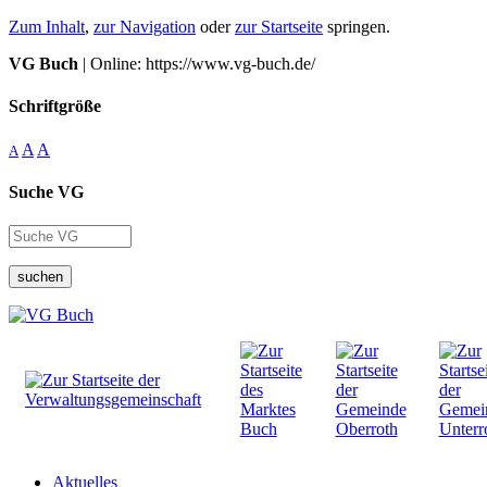
Zum Inhalt
,
zur Navigation
oder
zur Startseite
springen.
VG Buch
| Online: https://www.vg-buch.de/
Schriftgröße
A
A
A
Suche VG
suchen
Aktuelles