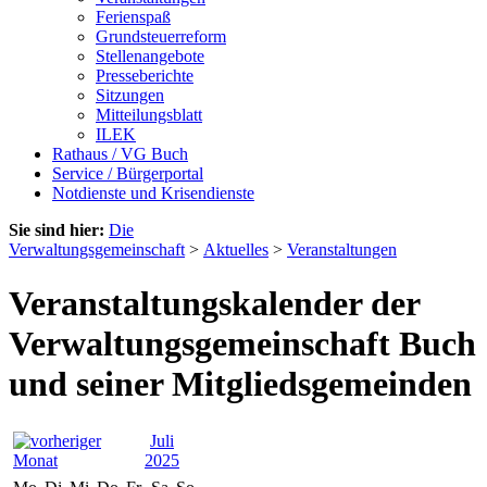
Ferienspaß
Grundsteuerreform
Stellenangebote
Presseberichte
Sitzungen
Mitteilungsblatt
ILEK
Rathaus / VG Buch
Service / Bürgerportal
Notdienste und Krisendienste
Sie sind hier:
Die
Verwaltungsgemeinschaft
>
Aktuelles
>
Veranstaltungen
Veranstaltungskalender der
Verwaltungsgemeinschaft Buch
und seiner Mitgliedsgemeinden
Juli
2025