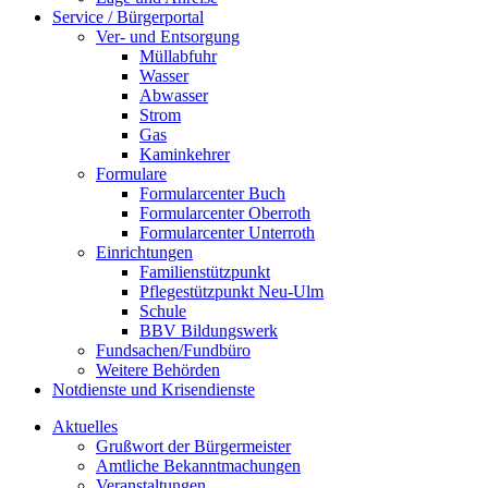
Service / Bürgerportal
Ver- und Entsorgung
Müllabfuhr
Wasser
Abwasser
Strom
Gas
Kaminkehrer
Formulare
Formularcenter Buch
Formularcenter Oberroth
Formularcenter Unterroth
Einrichtungen
Familienstützpunkt
Pflegestützpunkt Neu-Ulm
Schule
BBV Bildungswerk
Fundsachen/Fundbüro
Weitere Behörden
Notdienste und Krisendienste
Aktuelles
Grußwort der Bürgermeister
Amtliche Bekanntmachungen
Veranstaltungen