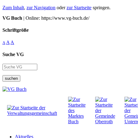
Zum Inhalt
,
zur Navigation
oder
zur Startseite
springen.
VG Buch
| Online: https://www.vg-buch.de/
Schriftgröße
A
A
A
Suche VG
suchen
Aktuelles