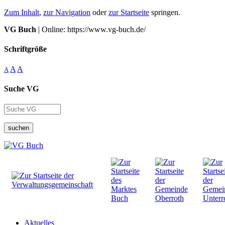
Zum Inhalt
,
zur Navigation
oder
zur Startseite
springen.
VG Buch
| Online: https://www.vg-buch.de/
Schriftgröße
A
A
A
Suche VG
suchen
Aktuelles