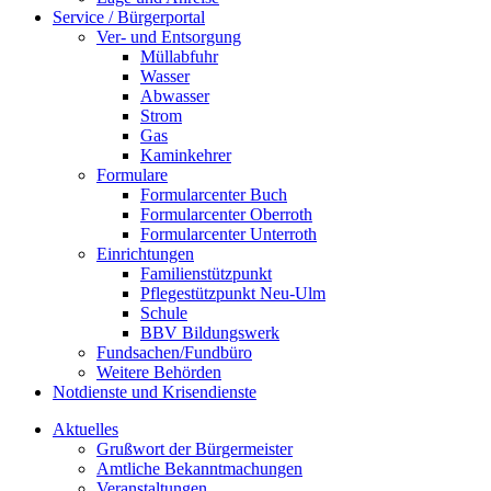
Service / Bürgerportal
Ver- und Entsorgung
Müllabfuhr
Wasser
Abwasser
Strom
Gas
Kaminkehrer
Formulare
Formularcenter Buch
Formularcenter Oberroth
Formularcenter Unterroth
Einrichtungen
Familienstützpunkt
Pflegestützpunkt Neu-Ulm
Schule
BBV Bildungswerk
Fundsachen/Fundbüro
Weitere Behörden
Notdienste und Krisendienste
Aktuelles
Grußwort der Bürgermeister
Amtliche Bekanntmachungen
Veranstaltungen