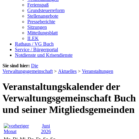
Ferienspaß
Grundsteuerreform
Stellenangebote
Presseberichte
Sitzungen
Mitteilungsblatt
ILEK
Rathaus / VG Buch
Service / Bürgerportal
Notdienste und Krisendienste
Sie sind hier:
Die
Verwaltungsgemeinschaft
>
Aktuelles
>
Veranstaltungen
Veranstaltungskalender der
Verwaltungsgemeinschaft Buch
und seiner Mitgliedsgemeinden
Juni
2026