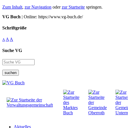
Zum Inhalt
,
zur Navigation
oder
zur Startseite
springen.
VG Buch
| Online: https://www.vg-buch.de/
Schriftgröße
A
A
A
Suche VG
suchen
Aktuelles