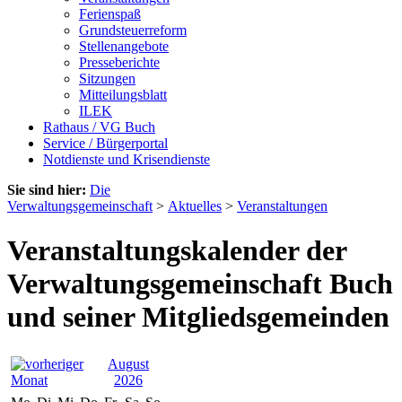
Ferienspaß
Grundsteuerreform
Stellenangebote
Presseberichte
Sitzungen
Mitteilungsblatt
ILEK
Rathaus / VG Buch
Service / Bürgerportal
Notdienste und Krisendienste
Sie sind hier:
Die
Verwaltungsgemeinschaft
>
Aktuelles
>
Veranstaltungen
Veranstaltungskalender der
Verwaltungsgemeinschaft Buch
und seiner Mitgliedsgemeinden
August
2026