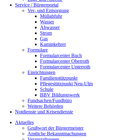
Service / Bürgerportal
Ver- und Entsorgung
Müllabfuhr
Wasser
Abwasser
Strom
Gas
Kaminkehrer
Formulare
Formularcenter Buch
Formularcenter Oberroth
Formularcenter Unterroth
Einrichtungen
Familienstützpunkt
Pflegestützpunkt Neu-Ulm
Schule
BBV Bildungswerk
Fundsachen/Fundbüro
Weitere Behörden
Notdienste und Krisendienste
Aktuelles
Grußwort der Bürgermeister
Amtliche Bekanntmachungen
Veranstaltungen