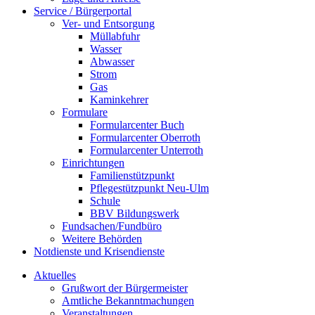
Service / Bürgerportal
Ver- und Entsorgung
Müllabfuhr
Wasser
Abwasser
Strom
Gas
Kaminkehrer
Formulare
Formularcenter Buch
Formularcenter Oberroth
Formularcenter Unterroth
Einrichtungen
Familienstützpunkt
Pflegestützpunkt Neu-Ulm
Schule
BBV Bildungswerk
Fundsachen/Fundbüro
Weitere Behörden
Notdienste und Krisendienste
Aktuelles
Grußwort der Bürgermeister
Amtliche Bekanntmachungen
Veranstaltungen