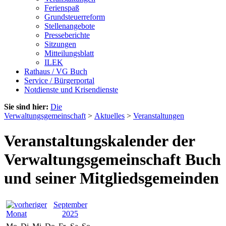
Ferienspaß
Grundsteuerreform
Stellenangebote
Presseberichte
Sitzungen
Mitteilungsblatt
ILEK
Rathaus / VG Buch
Service / Bürgerportal
Notdienste und Krisendienste
Sie sind hier:
Die
Verwaltungsgemeinschaft
>
Aktuelles
>
Veranstaltungen
Veranstaltungskalender der
Verwaltungsgemeinschaft Buch
und seiner Mitgliedsgemeinden
September
2025