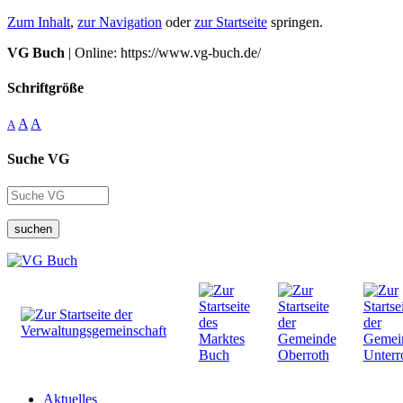
Zum Inhalt
,
zur Navigation
oder
zur Startseite
springen.
VG Buch
| Online: https://www.vg-buch.de/
Schriftgröße
A
A
A
Suche VG
suchen
Aktuelles