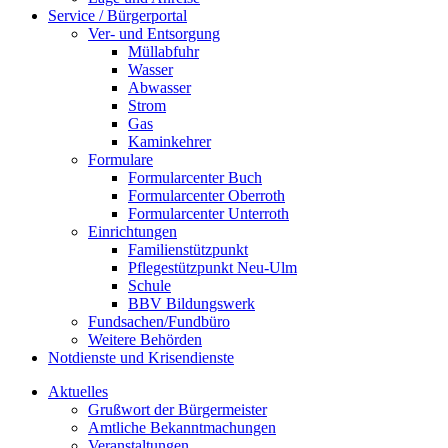
Service / Bürgerportal
Ver- und Entsorgung
Müllabfuhr
Wasser
Abwasser
Strom
Gas
Kaminkehrer
Formulare
Formularcenter Buch
Formularcenter Oberroth
Formularcenter Unterroth
Einrichtungen
Familienstützpunkt
Pflegestützpunkt Neu-Ulm
Schule
BBV Bildungswerk
Fundsachen/Fundbüro
Weitere Behörden
Notdienste und Krisendienste
Aktuelles
Grußwort der Bürgermeister
Amtliche Bekanntmachungen
Veranstaltungen