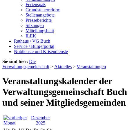
Ferienspaß
Grundsteuerreform
Stellenangebote
Presseberichte
Sitzungen
Mitteilungsblatt
ILEK
Rathaus / VG Buch
Service / Bürgerportal
Notdienste und Krisendienste
Sie sind hier:
Die
Verwaltungsgemeinschaft
>
Aktuelles
>
Veranstaltungen
Veranstaltungskalender der
Verwaltungsgemeinschaft Buch
und seiner Mitgliedsgemeinden
Dezember
2025