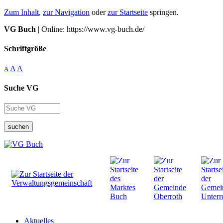
Zum Inhalt
,
zur Navigation
oder
zur Startseite
springen.
VG Buch
| Online: https://www.vg-buch.de/
Schriftgröße
A
A
A
Suche VG
suchen
Aktuelles