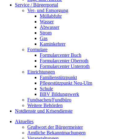
Service / Bürgerportal
Ver- und Entsorgung
Müllabfuhr
Wasser
Abwasser
Strom
Gas
Kaminkehrer
Formulare
Formularcenter Buch
Formularcenter Oberroth
Formularcenter Unterroth
Einrichtungen
Familienstützpunkt
Pflegestützpunkt Neu-Ulm
Schule
BBV Bildungswerk
Fundsachen/Fundbüro
Weitere Behörden
Notdienste und Krisendienste
Aktuelles
Grußwort der Bürgermeister
Amtliche Bekanntmachungen
Veranstaltungen