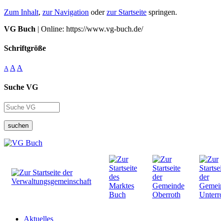
Zum Inhalt
,
zur Navigation
oder
zur Startseite
springen.
VG Buch
| Online: https://www.vg-buch.de/
Schriftgröße
A
A
A
Suche VG
suchen
Aktuelles