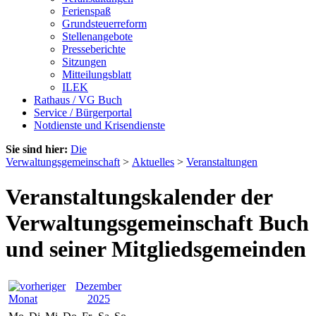
Ferienspaß
Grundsteuerreform
Stellenangebote
Presseberichte
Sitzungen
Mitteilungsblatt
ILEK
Rathaus / VG Buch
Service / Bürgerportal
Notdienste und Krisendienste
Sie sind hier:
Die
Verwaltungsgemeinschaft
>
Aktuelles
>
Veranstaltungen
Veranstaltungskalender der
Verwaltungsgemeinschaft Buch
und seiner Mitgliedsgemeinden
Dezember
2025