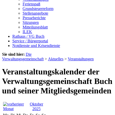
Ferienspaß
Grundsteuerreform
Stellenangebote
Presseberichte
Sitzungen
Mitteilungsblatt
ILEK
Rathaus / VG Buch
Service / Bürgerportal
Notdienste und Krisendienste
Sie sind hier:
Die
Verwaltungsgemeinschaft
>
Aktuelles
>
Veranstaltungen
Veranstaltungskalender der
Verwaltungsgemeinschaft Buch
und seiner Mitgliedsgemeinden
Oktober
2025