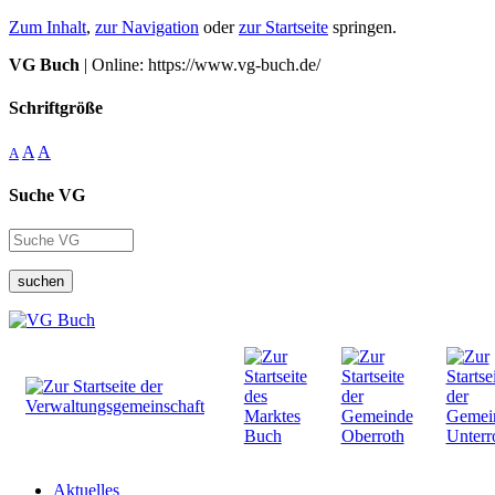
Zum Inhalt
,
zur Navigation
oder
zur Startseite
springen.
VG Buch
| Online: https://www.vg-buch.de/
Schriftgröße
A
A
A
Suche VG
suchen
Aktuelles