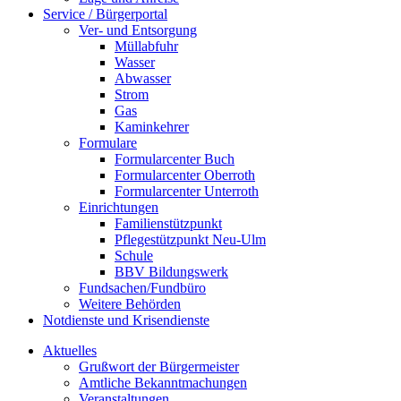
Service / Bürgerportal
Ver- und Entsorgung
Müllabfuhr
Wasser
Abwasser
Strom
Gas
Kaminkehrer
Formulare
Formularcenter Buch
Formularcenter Oberroth
Formularcenter Unterroth
Einrichtungen
Familienstützpunkt
Pflegestützpunkt Neu-Ulm
Schule
BBV Bildungswerk
Fundsachen/Fundbüro
Weitere Behörden
Notdienste und Krisendienste
Aktuelles
Grußwort der Bürgermeister
Amtliche Bekanntmachungen
Veranstaltungen