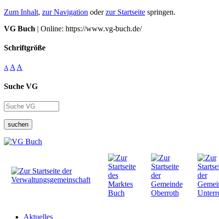
Zum Inhalt
,
zur Navigation
oder
zur Startseite
springen.
VG Buch
| Online: https://www.vg-buch.de/
Schriftgröße
A
A
A
Suche VG
suchen
Aktuelles