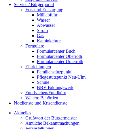
Service / Bürgerportal
Ver- und Entsorgung
Müllabfuhr
Wasser
Abwasser
Strom
Gas
Kaminkehrer
Formulare
Formularcenter Buch
Formularcenter Oberroth
Formularcenter Unterroth
Einrichtungen
Familienstützpunkt
Pflegestützpunkt Neu-Ulm
Schule
BBV Bildungswerk
Fundsachen/Fundbüro
Weitere Behörden
Notdienste und Krisendienste
Aktuelles
Grußwort der Bürgermeister
Amtliche Bekanntmachungen
Veranstaltungen