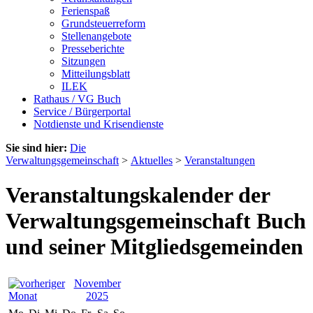
Ferienspaß
Grundsteuerreform
Stellenangebote
Presseberichte
Sitzungen
Mitteilungsblatt
ILEK
Rathaus / VG Buch
Service / Bürgerportal
Notdienste und Krisendienste
Sie sind hier:
Die
Verwaltungsgemeinschaft
>
Aktuelles
>
Veranstaltungen
Veranstaltungskalender der
Verwaltungsgemeinschaft Buch
und seiner Mitgliedsgemeinden
November
2025