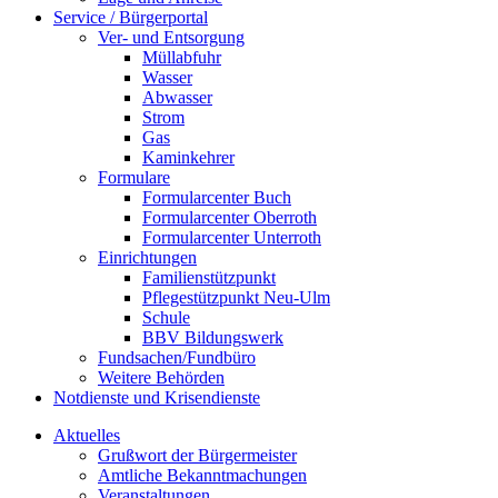
Service / Bürgerportal
Ver- und Entsorgung
Müllabfuhr
Wasser
Abwasser
Strom
Gas
Kaminkehrer
Formulare
Formularcenter Buch
Formularcenter Oberroth
Formularcenter Unterroth
Einrichtungen
Familienstützpunkt
Pflegestützpunkt Neu-Ulm
Schule
BBV Bildungswerk
Fundsachen/Fundbüro
Weitere Behörden
Notdienste und Krisendienste
Aktuelles
Grußwort der Bürgermeister
Amtliche Bekanntmachungen
Veranstaltungen