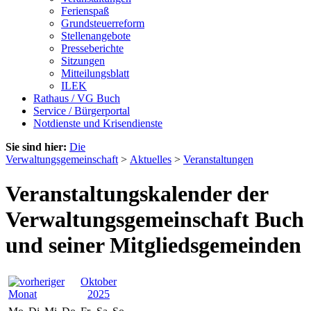
Ferienspaß
Grundsteuerreform
Stellenangebote
Presseberichte
Sitzungen
Mitteilungsblatt
ILEK
Rathaus / VG Buch
Service / Bürgerportal
Notdienste und Krisendienste
Sie sind hier:
Die
Verwaltungsgemeinschaft
>
Aktuelles
>
Veranstaltungen
Veranstaltungskalender der
Verwaltungsgemeinschaft Buch
und seiner Mitgliedsgemeinden
Oktober
2025