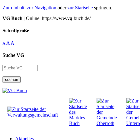
Zum Inhalt
,
zur Navigation
oder
zur Startseite
springen.
VG Buch
| Online: https://www.vg-buch.de/
Schriftgröße
A
A
A
Suche VG
suchen
Aktuelles