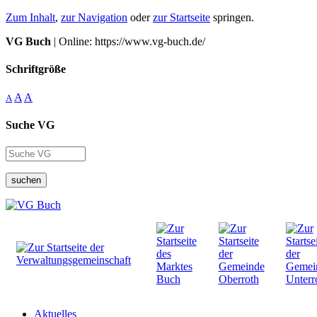
Zum Inhalt
,
zur Navigation
oder
zur Startseite
springen.
VG Buch
| Online: https://www.vg-buch.de/
Schriftgröße
A
A
A
Suche VG
suchen
Aktuelles