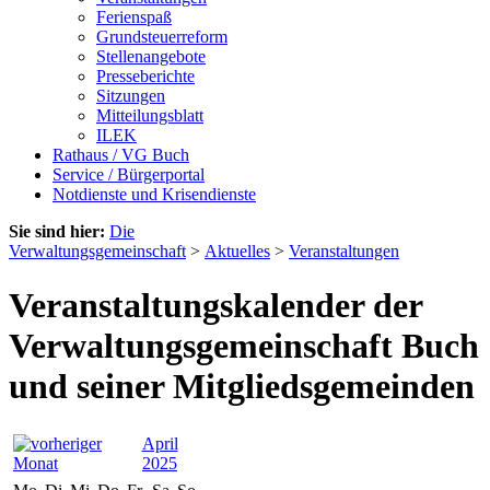
Ferienspaß
Grundsteuerreform
Stellenangebote
Presseberichte
Sitzungen
Mitteilungsblatt
ILEK
Rathaus / VG Buch
Service / Bürgerportal
Notdienste und Krisendienste
Sie sind hier:
Die
Verwaltungsgemeinschaft
>
Aktuelles
>
Veranstaltungen
Veranstaltungskalender der
Verwaltungsgemeinschaft Buch
und seiner Mitgliedsgemeinden
April
2025