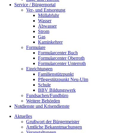
Service / Bürgerportal
Ver- und Entsorgung
Müllabfuhr
Wasser
Abwasser
Strom
Gas
Kaminkehrer
Formulare
Formularcenter Buch
Formularcenter Oberroth
Formularcenter Unterroth
Einrichtungen
Familienstützpunkt
Pflegestützpunkt Neu-Ulm
Schule
BBV Bildungswerk
Fundsachen/Fundbüro
Weitere Behörden
Notdienste und Krisendienste
Aktuelles
Grußwort der Bürgermeister
Amtliche Bekanntmachungen
Veranstaltungen