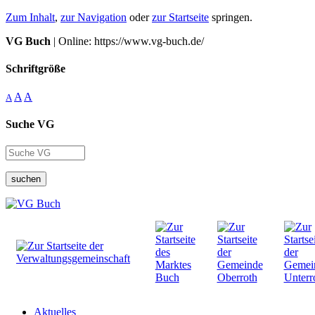
Zum Inhalt
,
zur Navigation
oder
zur Startseite
springen.
VG Buch
| Online: https://www.vg-buch.de/
Schriftgröße
A
A
A
Suche VG
suchen
Aktuelles