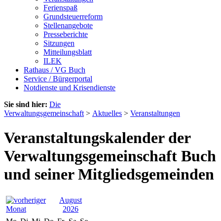
Ferienspaß
Grundsteuerreform
Stellenangebote
Presseberichte
Sitzungen
Mitteilungsblatt
ILEK
Rathaus / VG Buch
Service / Bürgerportal
Notdienste und Krisendienste
Sie sind hier:
Die
Verwaltungsgemeinschaft
>
Aktuelles
>
Veranstaltungen
Veranstaltungskalender der
Verwaltungsgemeinschaft Buch
und seiner Mitgliedsgemeinden
August
2026