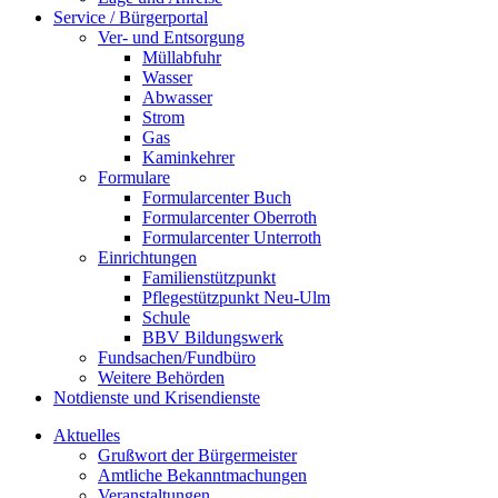
Service / Bürgerportal
Ver- und Entsorgung
Müllabfuhr
Wasser
Abwasser
Strom
Gas
Kaminkehrer
Formulare
Formularcenter Buch
Formularcenter Oberroth
Formularcenter Unterroth
Einrichtungen
Familienstützpunkt
Pflegestützpunkt Neu-Ulm
Schule
BBV Bildungswerk
Fundsachen/Fundbüro
Weitere Behörden
Notdienste und Krisendienste
Aktuelles
Grußwort der Bürgermeister
Amtliche Bekanntmachungen
Veranstaltungen