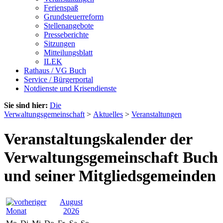
Ferienspaß
Grundsteuerreform
Stellenangebote
Presseberichte
Sitzungen
Mitteilungsblatt
ILEK
Rathaus / VG Buch
Service / Bürgerportal
Notdienste und Krisendienste
Sie sind hier:
Die
Verwaltungsgemeinschaft
>
Aktuelles
>
Veranstaltungen
Veranstaltungskalender der
Verwaltungsgemeinschaft Buch
und seiner Mitgliedsgemeinden
August
2026