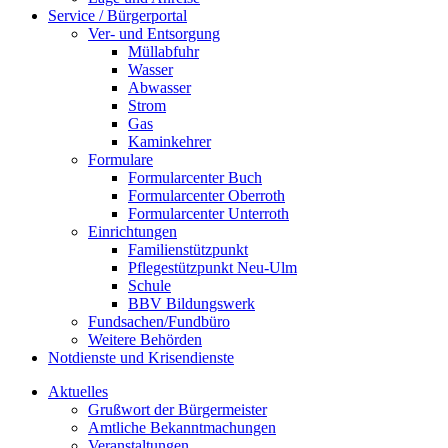
Service / Bürgerportal
Ver- und Entsorgung
Müllabfuhr
Wasser
Abwasser
Strom
Gas
Kaminkehrer
Formulare
Formularcenter Buch
Formularcenter Oberroth
Formularcenter Unterroth
Einrichtungen
Familienstützpunkt
Pflegestützpunkt Neu-Ulm
Schule
BBV Bildungswerk
Fundsachen/Fundbüro
Weitere Behörden
Notdienste und Krisendienste
Aktuelles
Grußwort der Bürgermeister
Amtliche Bekanntmachungen
Veranstaltungen