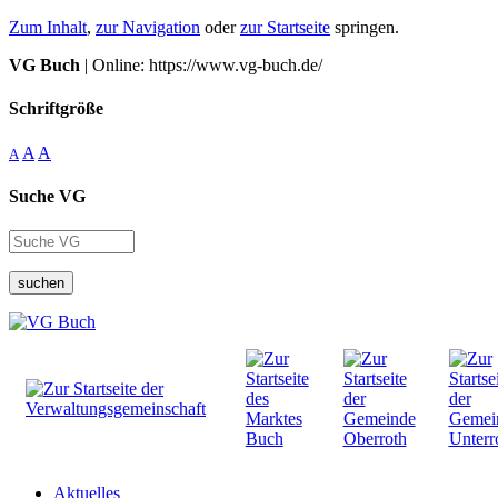
Zum Inhalt
,
zur Navigation
oder
zur Startseite
springen.
VG Buch
| Online: https://www.vg-buch.de/
Schriftgröße
A
A
A
Suche VG
suchen
Aktuelles