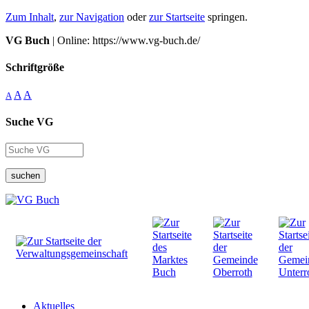
Zum Inhalt
,
zur Navigation
oder
zur Startseite
springen.
VG Buch
| Online: https://www.vg-buch.de/
Schriftgröße
A
A
A
Suche VG
suchen
Aktuelles