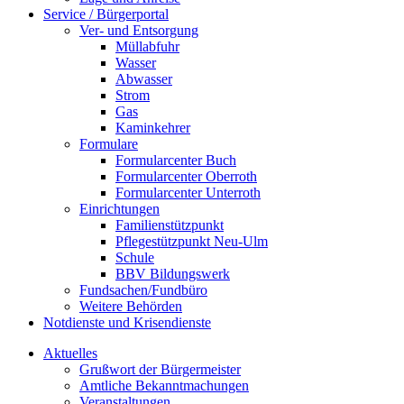
Service / Bürgerportal
Ver- und Entsorgung
Müllabfuhr
Wasser
Abwasser
Strom
Gas
Kaminkehrer
Formulare
Formularcenter Buch
Formularcenter Oberroth
Formularcenter Unterroth
Einrichtungen
Familienstützpunkt
Pflegestützpunkt Neu-Ulm
Schule
BBV Bildungswerk
Fundsachen/Fundbüro
Weitere Behörden
Notdienste und Krisendienste
Aktuelles
Grußwort der Bürgermeister
Amtliche Bekanntmachungen
Veranstaltungen