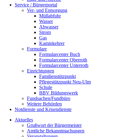
Service / Bürgerportal
Ver- und Entsorgung
Müllabfuhr
Wasser
Abwasser
Strom
Gas
Kaminkehrer
Formulare
Formularcenter Buch
Formularcenter Oberroth
Formularcenter Unterroth
Einrichtungen
Familienstützpunkt
Pflegestützpunkt Neu-Ulm
Schule
BBV Bildungswerk
Fundsachen/Fundbüro
Weitere Behörden
Notdienste und Krisendienste
Aktuelles
Grußwort der Bürgermeister
Amtliche Bekanntmachungen
Veranstaltungen