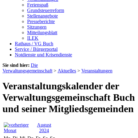
Ferienspaß
Grundsteuerreform
Stellenangebote
Presseberichte
Sitzungen
Mitteilungsblatt
ILEK
Rathaus / VG Buch
Service / Bürgerportal
Notdienste und Krisendienste
Sie sind hier:
Die
Verwaltungsgemeinschaft
>
Aktuelles
>
Veranstaltungen
Veranstaltungskalender der
Verwaltungsgemeinschaft Buch
und seiner Mitgliedsgemeinden
August
2024