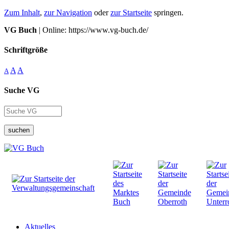
Zum Inhalt
,
zur Navigation
oder
zur Startseite
springen.
VG Buch
| Online: https://www.vg-buch.de/
Schriftgröße
A
A
A
Suche VG
suchen
Aktuelles