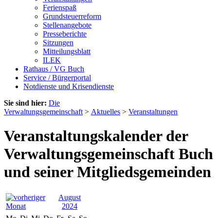
Ferienspaß
Grundsteuerreform
Stellenangebote
Presseberichte
Sitzungen
Mitteilungsblatt
ILEK
Rathaus / VG Buch
Service / Bürgerportal
Notdienste und Krisendienste
Sie sind hier:
Die
Verwaltungsgemeinschaft
>
Aktuelles
>
Veranstaltungen
Veranstaltungskalender der
Verwaltungsgemeinschaft Buch
und seiner Mitgliedsgemeinden
August
2024