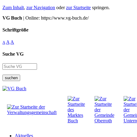
Zum Inhalt
,
zur Navigation
oder
zur Startseite
springen.
VG Buch
| Online: https://www.vg-buch.de/
Schriftgröße
A
A
A
Suche VG
suchen
Aktuelles