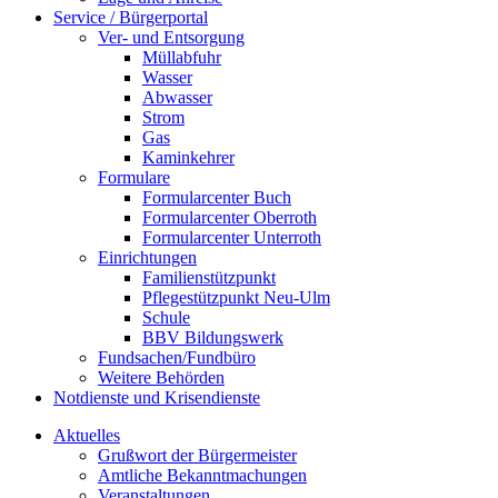
Service / Bürgerportal
Ver- und Entsorgung
Müllabfuhr
Wasser
Abwasser
Strom
Gas
Kaminkehrer
Formulare
Formularcenter Buch
Formularcenter Oberroth
Formularcenter Unterroth
Einrichtungen
Familienstützpunkt
Pflegestützpunkt Neu-Ulm
Schule
BBV Bildungswerk
Fundsachen/Fundbüro
Weitere Behörden
Notdienste und Krisendienste
Aktuelles
Grußwort der Bürgermeister
Amtliche Bekanntmachungen
Veranstaltungen