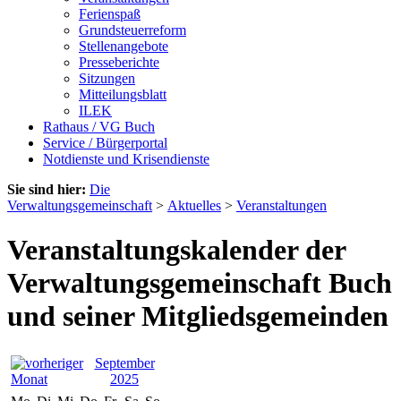
Ferienspaß
Grundsteuerreform
Stellenangebote
Presseberichte
Sitzungen
Mitteilungsblatt
ILEK
Rathaus / VG Buch
Service / Bürgerportal
Notdienste und Krisendienste
Sie sind hier:
Die
Verwaltungsgemeinschaft
>
Aktuelles
>
Veranstaltungen
Veranstaltungskalender der
Verwaltungsgemeinschaft Buch
und seiner Mitgliedsgemeinden
September
2025