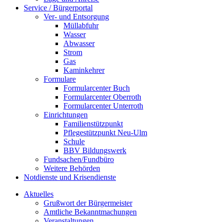
Service / Bürgerportal
Ver- und Entsorgung
Müllabfuhr
Wasser
Abwasser
Strom
Gas
Kaminkehrer
Formulare
Formularcenter Buch
Formularcenter Oberroth
Formularcenter Unterroth
Einrichtungen
Familienstützpunkt
Pflegestützpunkt Neu-Ulm
Schule
BBV Bildungswerk
Fundsachen/Fundbüro
Weitere Behörden
Notdienste und Krisendienste
Aktuelles
Grußwort der Bürgermeister
Amtliche Bekanntmachungen
Veranstaltungen