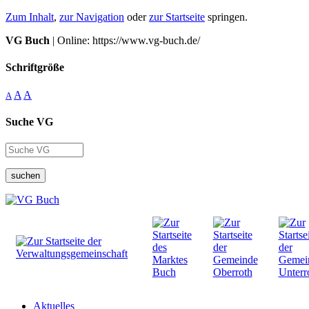
Zum Inhalt
,
zur Navigation
oder
zur Startseite
springen.
VG Buch
| Online: https://www.vg-buch.de/
Schriftgröße
A
A
A
Suche VG
suchen
Aktuelles