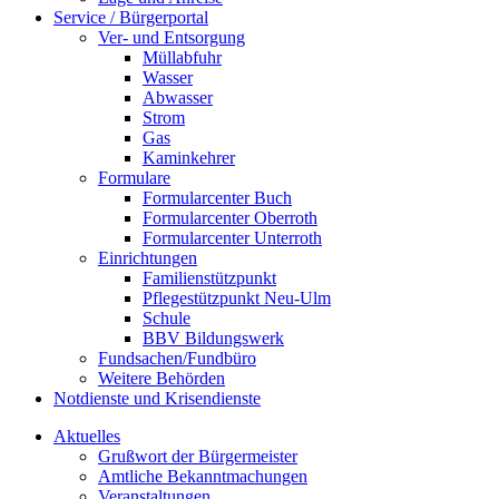
Service / Bürgerportal
Ver- und Entsorgung
Müllabfuhr
Wasser
Abwasser
Strom
Gas
Kaminkehrer
Formulare
Formularcenter Buch
Formularcenter Oberroth
Formularcenter Unterroth
Einrichtungen
Familienstützpunkt
Pflegestützpunkt Neu-Ulm
Schule
BBV Bildungswerk
Fundsachen/Fundbüro
Weitere Behörden
Notdienste und Krisendienste
Aktuelles
Grußwort der Bürgermeister
Amtliche Bekanntmachungen
Veranstaltungen