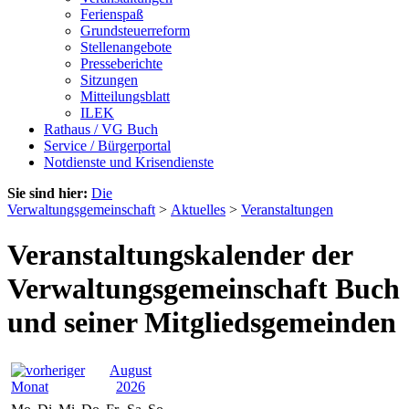
Ferienspaß
Grundsteuerreform
Stellenangebote
Presseberichte
Sitzungen
Mitteilungsblatt
ILEK
Rathaus / VG Buch
Service / Bürgerportal
Notdienste und Krisendienste
Sie sind hier:
Die
Verwaltungsgemeinschaft
>
Aktuelles
>
Veranstaltungen
Veranstaltungskalender der
Verwaltungsgemeinschaft Buch
und seiner Mitgliedsgemeinden
August
2026