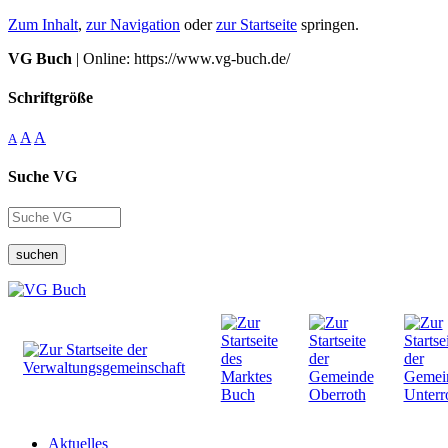
Zum Inhalt
,
zur Navigation
oder
zur Startseite
springen.
VG Buch
| Online: https://www.vg-buch.de/
Schriftgröße
A
A
A
Suche VG
suchen
Aktuelles