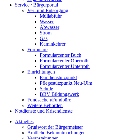
Service / Bürgerportal
Ver- und Entsorgung
Müllabfuhr
Wasser
Abwasser
Strom
Gas
Kaminkehrer
Formulare
Formularcenter Buch
Formularcenter Oberroth
Formularcenter Unterroth
Einrichtungen
Familienstützpunkt
Pflegestützpunkt Neu-Ulm
Schule
BBV Bildungswerk
Fundsachen/Fundbüro
Weitere Behörden
Notdienste und Krisendienste
Aktuelles
Grußwort der Bürgermeister
Amtliche Bekanntmachungen
Veranstaltungen