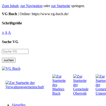
Zum Inhalt
,
zur Navigation
oder
zur Startseite
springen.
VG Buch
| Online: https://www.vg-buch.de/
Schriftgröße
A
A
A
Suche VG
suchen
Aktuelles