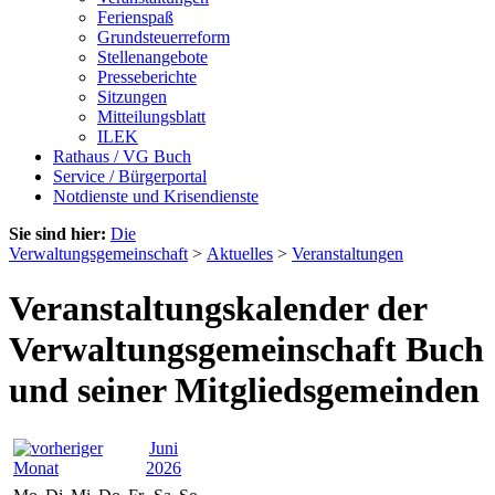
Ferienspaß
Grundsteuerreform
Stellenangebote
Presseberichte
Sitzungen
Mitteilungsblatt
ILEK
Rathaus / VG Buch
Service / Bürgerportal
Notdienste und Krisendienste
Sie sind hier:
Die
Verwaltungsgemeinschaft
>
Aktuelles
>
Veranstaltungen
Veranstaltungskalender der
Verwaltungsgemeinschaft Buch
und seiner Mitgliedsgemeinden
Juni
2026