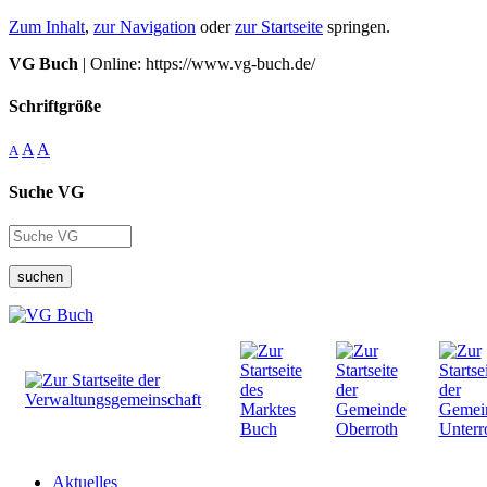
Zum Inhalt
,
zur Navigation
oder
zur Startseite
springen.
VG Buch
| Online: https://www.vg-buch.de/
Schriftgröße
A
A
A
Suche VG
suchen
Aktuelles