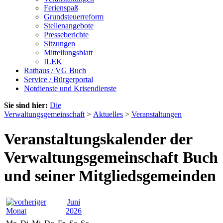
Ferienspaß
Grundsteuerreform
Stellenangebote
Presseberichte
Sitzungen
Mitteilungsblatt
ILEK
Rathaus / VG Buch
Service / Bürgerportal
Notdienste und Krisendienste
Sie sind hier:
Die
Verwaltungsgemeinschaft
>
Aktuelles
>
Veranstaltungen
Veranstaltungskalender der
Verwaltungsgemeinschaft Buch
und seiner Mitgliedsgemeinden
Juni
2026