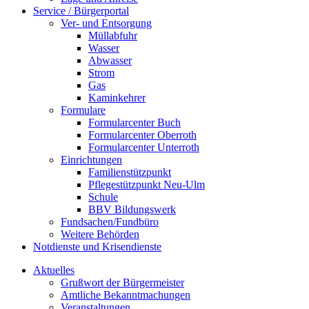
Service / Bürgerportal
Ver- und Entsorgung
Müllabfuhr
Wasser
Abwasser
Strom
Gas
Kaminkehrer
Formulare
Formularcenter Buch
Formularcenter Oberroth
Formularcenter Unterroth
Einrichtungen
Familienstützpunkt
Pflegestützpunkt Neu-Ulm
Schule
BBV Bildungswerk
Fundsachen/Fundbüro
Weitere Behörden
Notdienste und Krisendienste
Aktuelles
Grußwort der Bürgermeister
Amtliche Bekanntmachungen
Veranstaltungen