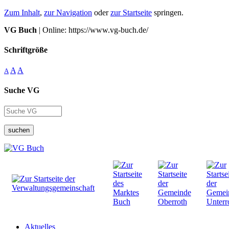
Zum Inhalt
,
zur Navigation
oder
zur Startseite
springen.
VG Buch
| Online: https://www.vg-buch.de/
Schriftgröße
A
A
A
Suche VG
suchen
Aktuelles