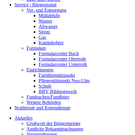
Service / Bürgerportal
Ver- und Entsorgung
Müllabfuhr
Wasser
Abwasser
Strom
Gas
Kaminkehrer
Formulare
Formularcenter Buch
Formularcenter Oberroth
Formularcenter Unterroth
Einrichtungen
Familienstützpunkt
Pflegestützpunkt Neu-Ulm
Schule
BBV Bildungswerk
Fundsachen/Fundbüro
Weitere Behörden
Notdienste und Krisendienste
Aktuelles
Grußwort der Bürgermeister
Amtliche Bekanntmachungen
Veranstaltungen