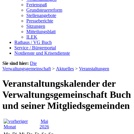
Ferienspaß
Grundsteuerreform
Stellenangebote
Presseberichte
Sitzungen
Mitteilungsblatt
ILEK
Rathaus / VG Buch
Service / Bürgerportal
Notdienste und Krisendienste
Sie sind hier:
Die
Verwaltungsgemeinschaft
>
Aktuelles
>
Veranstaltungen
Veranstaltungskalender der
Verwaltungsgemeinschaft Buch
und seiner Mitgliedsgemeinden
Mai
2026