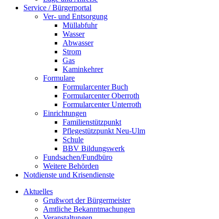
Service / Bürgerportal
Ver- und Entsorgung
Müllabfuhr
Wasser
Abwasser
Strom
Gas
Kaminkehrer
Formulare
Formularcenter Buch
Formularcenter Oberroth
Formularcenter Unterroth
Einrichtungen
Familienstützpunkt
Pflegestützpunkt Neu-Ulm
Schule
BBV Bildungswerk
Fundsachen/Fundbüro
Weitere Behörden
Notdienste und Krisendienste
Aktuelles
Grußwort der Bürgermeister
Amtliche Bekanntmachungen
Veranstaltungen