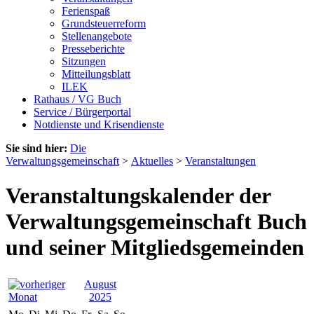
Ferienspaß
Grundsteuerreform
Stellenangebote
Presseberichte
Sitzungen
Mitteilungsblatt
ILEK
Rathaus / VG Buch
Service / Bürgerportal
Notdienste und Krisendienste
Sie sind hier:
Die
Verwaltungsgemeinschaft
>
Aktuelles
>
Veranstaltungen
Veranstaltungskalender der
Verwaltungsgemeinschaft Buch
und seiner Mitgliedsgemeinden
August
2025