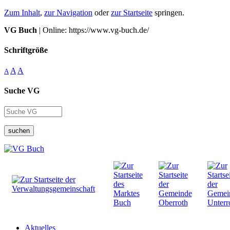
Zum Inhalt
,
zur Navigation
oder
zur Startseite
springen.
VG Buch
| Online: https://www.vg-buch.de/
Schriftgröße
A
A
A
Suche VG
suchen
Aktuelles