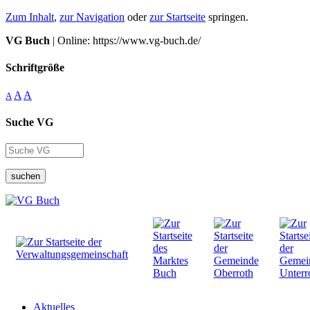
Zum Inhalt
,
zur Navigation
oder
zur Startseite
springen.
VG Buch
| Online: https://www.vg-buch.de/
Schriftgröße
A
A
A
Suche VG
suchen
Aktuelles