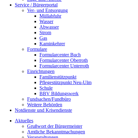
Service / Bürgerportal
Ver- und Entsorgung
Müllabfuhr
Wasser
Abwasser
Strom
Gas
Kaminkehrer
Formulare
Formularcenter Buch
Formularcenter Oberroth
Formularcenter Unterroth
Einrichtungen
Familienstützpunkt
Pflegestützpunkt Neu-Ulm
Schule
BBV Bildungswerk
Fundsachen/Fundbüro
Weitere Behörden
Notdienste und Krisendienste
Aktuelles
Grußwort der Bürgermeister
Amtliche Bekanntmachungen
Veranstaltungen