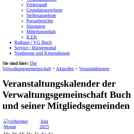
Ferienspaß
Grundsteuerreform
Stellenangebote
Presseberichte
Sitzungen
Mitteilungsblatt
ILEK
Rathaus / VG Buch
Service / Bürgerportal
Notdienste und Krisendienste
Sie sind hier:
Die
Verwaltungsgemeinschaft
>
Aktuelles
>
Veranstaltungen
Veranstaltungskalender der
Verwaltungsgemeinschaft Buch
und seiner Mitgliedsgemeinden
Juni
2025