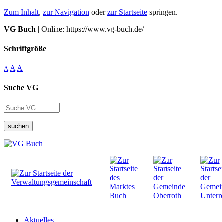
Zum Inhalt
,
zur Navigation
oder
zur Startseite
springen.
VG Buch
| Online: https://www.vg-buch.de/
Schriftgröße
A
A
A
Suche VG
suchen
Aktuelles