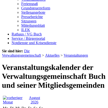
Ferienspaß
Grundsteuerreform
Stellenangebote
Presseberichte
Sitzungen
Mitteilungsblatt
ILEK
Rathaus / VG Buch
Service / Bürgerportal
Notdienste und Krisendienste
Sie sind hier:
Die
Verwaltungsgemeinschaft
>
Aktuelles
>
Veranstaltungen
Veranstaltungskalender der
Verwaltungsgemeinschaft Buch
und seiner Mitgliedsgemeinden
August
2026