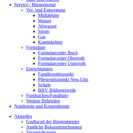
Service / Bürgerportal
Ver- und Entsorgung
Müllabfuhr
Wasser
Abwasser
Strom
Gas
Kaminkehrer
Formulare
Formularcenter Buch
Formularcenter Oberroth
Formularcenter Unterroth
Einrichtungen
Familienstützpunkt
Pflegestützpunkt Neu-Ulm
Schule
BBV Bildungswerk
Fundsachen/Fundbüro
Weitere Behörden
Notdienste und Krisendienste
Aktuelles
Grußwort der Bürgermeister
Amtliche Bekanntmachungen
Veranstaltungen