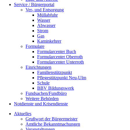
Service / Bürgerportal
Ver- und Entsorgung
Müllabfuhr
Wasser
Abwasser
Strom
Gas
Kaminkehrer
Formulare
Formularcenter Buch
Formularcenter Oberroth
Formularcenter Unterroth
Einrichtungen
Familienstützpunkt
Pflegestützpunkt Neu-Ulm
Schule
BBV Bildungswerk
Fundsachen/Fundbüro
Weitere Behörden
Notdienste und Krisendienste
Aktuelles
Grußwort der Bürgermeister
Amtliche Bekanntmachungen
Veranstaltungen