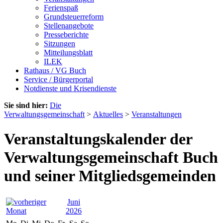
Ferienspaß
Grundsteuerreform
Stellenangebote
Presseberichte
Sitzungen
Mitteilungsblatt
ILEK
Rathaus / VG Buch
Service / Bürgerportal
Notdienste und Krisendienste
Sie sind hier:
Die
Verwaltungsgemeinschaft
>
Aktuelles
>
Veranstaltungen
Veranstaltungskalender der
Verwaltungsgemeinschaft Buch
und seiner Mitgliedsgemeinden
Juni
2026