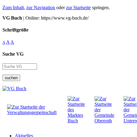
Zum Inhalt
,
zur Navigation
oder
zur Startseite
springen.
VG Buch
| Online: https://www.vg-buch.de/
Schriftgröße
A
A
A
Suche VG
suchen
Aktuelles