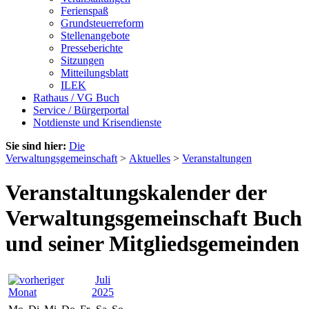
Ferienspaß
Grundsteuerreform
Stellenangebote
Presseberichte
Sitzungen
Mitteilungsblatt
ILEK
Rathaus / VG Buch
Service / Bürgerportal
Notdienste und Krisendienste
Sie sind hier:
Die
Verwaltungsgemeinschaft
>
Aktuelles
>
Veranstaltungen
Veranstaltungskalender der
Verwaltungsgemeinschaft Buch
und seiner Mitgliedsgemeinden
Juli
2025