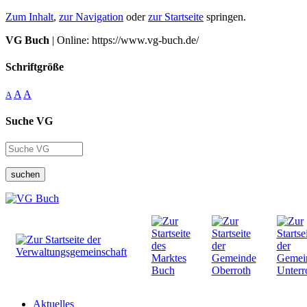
Zum Inhalt
,
zur Navigation
oder
zur Startseite
springen.
VG Buch
| Online: https://www.vg-buch.de/
Schriftgröße
A
A
A
Suche VG
suchen
Aktuelles