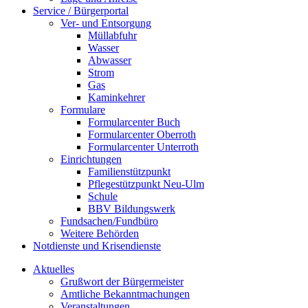
Service / Bürgerportal
Ver- und Entsorgung
Müllabfuhr
Wasser
Abwasser
Strom
Gas
Kaminkehrer
Formulare
Formularcenter Buch
Formularcenter Oberroth
Formularcenter Unterroth
Einrichtungen
Familienstützpunkt
Pflegestützpunkt Neu-Ulm
Schule
BBV Bildungswerk
Fundsachen/Fundbüro
Weitere Behörden
Notdienste und Krisendienste
Aktuelles
Grußwort der Bürgermeister
Amtliche Bekanntmachungen
Veranstaltungen