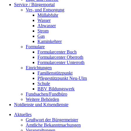
Service / Bürgerportal
Ver- und Entsorgung
Müllabfuhr
Wasser
Abwasser
Strom
Gas
Kaminkehrer
Formulare
Formularcenter Buch
Formularcenter Oberroth
Formularcenter Unterroth
Einrichtungen
Familienstützpunkt
Pflegestützpunkt Neu-Ulm
Schule
BBV Bildungswerk
Fundsachen/Fundbüro
Weitere Behörden
Notdienste und Krisendienste
Aktuelles
Grußwort der Bürgermeister
Amtliche Bekanntmachungen
Veranstaltungen