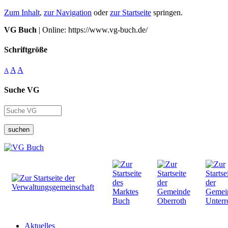
Zum Inhalt
,
zur Navigation
oder
zur Startseite
springen.
VG Buch
| Online: https://www.vg-buch.de/
Schriftgröße
A
A
A
Suche VG
suchen
Aktuelles