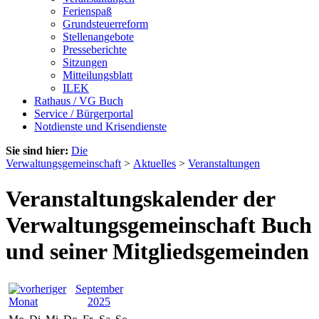
Ferienspaß
Grundsteuerreform
Stellenangebote
Presseberichte
Sitzungen
Mitteilungsblatt
ILEK
Rathaus / VG Buch
Service / Bürgerportal
Notdienste und Krisendienste
Sie sind hier:
Die
Verwaltungsgemeinschaft
>
Aktuelles
>
Veranstaltungen
Veranstaltungskalender der
Verwaltungsgemeinschaft Buch
und seiner Mitgliedsgemeinden
September
2025