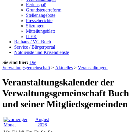
Ferienspaß
Grundsteuerreform
Stellenangebote
Presseberichte
Sitzungen
Mitteilungsblatt
ILEK
Rathaus / VG Buch
Service / Bürgerportal
Notdienste und Krisendienste
Sie sind hier:
Die
Verwaltungsgemeinschaft
>
Aktuelles
>
Veranstaltungen
Veranstaltungskalender der
Verwaltungsgemeinschaft Buch
und seiner Mitgliedsgemeinden
August
2026