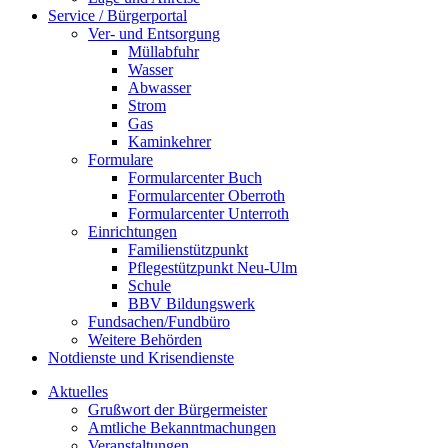
Service / Bürgerportal
Ver- und Entsorgung
Müllabfuhr
Wasser
Abwasser
Strom
Gas
Kaminkehrer
Formulare
Formularcenter Buch
Formularcenter Oberroth
Formularcenter Unterroth
Einrichtungen
Familienstützpunkt
Pflegestützpunkt Neu-Ulm
Schule
BBV Bildungswerk
Fundsachen/Fundbüro
Weitere Behörden
Notdienste und Krisendienste
Aktuelles
Grußwort der Bürgermeister
Amtliche Bekanntmachungen
Veranstaltungen