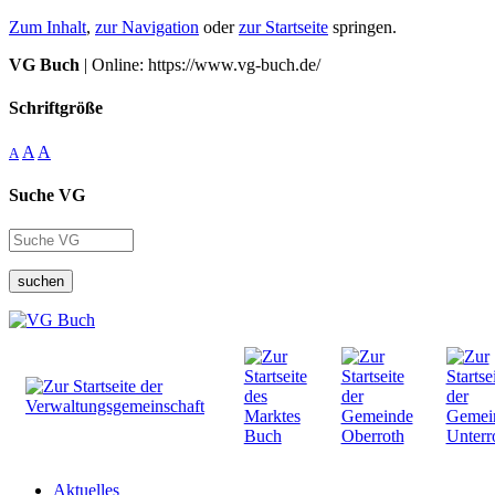
Zum Inhalt
,
zur Navigation
oder
zur Startseite
springen.
VG Buch
| Online: https://www.vg-buch.de/
Schriftgröße
A
A
A
Suche VG
suchen
Aktuelles