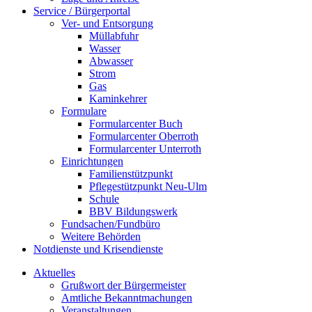
Service / Bürgerportal
Ver- und Entsorgung
Müllabfuhr
Wasser
Abwasser
Strom
Gas
Kaminkehrer
Formulare
Formularcenter Buch
Formularcenter Oberroth
Formularcenter Unterroth
Einrichtungen
Familienstützpunkt
Pflegestützpunkt Neu-Ulm
Schule
BBV Bildungswerk
Fundsachen/Fundbüro
Weitere Behörden
Notdienste und Krisendienste
Aktuelles
Grußwort der Bürgermeister
Amtliche Bekanntmachungen
Veranstaltungen