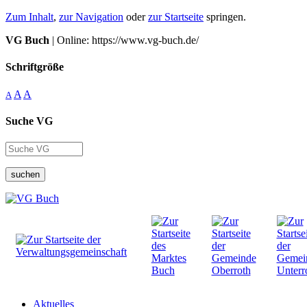
Zum Inhalt
,
zur Navigation
oder
zur Startseite
springen.
VG Buch
| Online: https://www.vg-buch.de/
Schriftgröße
A
A
A
Suche VG
suchen
Aktuelles