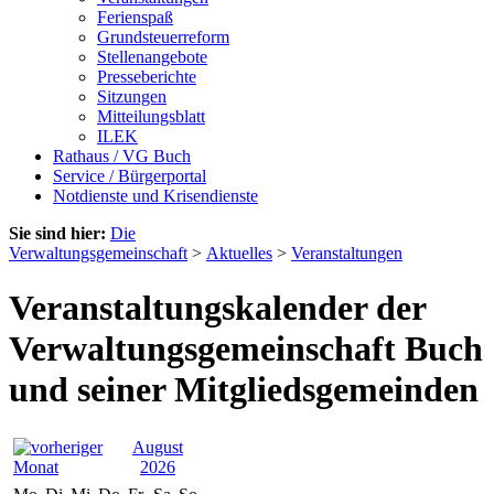
Ferienspaß
Grundsteuerreform
Stellenangebote
Presseberichte
Sitzungen
Mitteilungsblatt
ILEK
Rathaus / VG Buch
Service / Bürgerportal
Notdienste und Krisendienste
Sie sind hier:
Die
Verwaltungsgemeinschaft
>
Aktuelles
>
Veranstaltungen
Veranstaltungskalender der
Verwaltungsgemeinschaft Buch
und seiner Mitgliedsgemeinden
August
2026