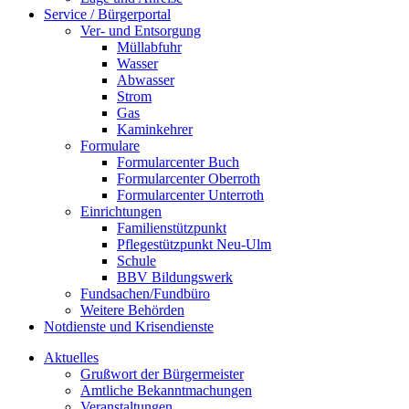
Service / Bürgerportal
Ver- und Entsorgung
Müllabfuhr
Wasser
Abwasser
Strom
Gas
Kaminkehrer
Formulare
Formularcenter Buch
Formularcenter Oberroth
Formularcenter Unterroth
Einrichtungen
Familienstützpunkt
Pflegestützpunkt Neu-Ulm
Schule
BBV Bildungswerk
Fundsachen/Fundbüro
Weitere Behörden
Notdienste und Krisendienste
Aktuelles
Grußwort der Bürgermeister
Amtliche Bekanntmachungen
Veranstaltungen