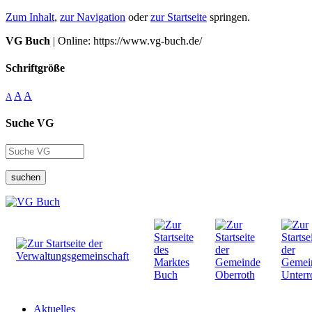
Zum Inhalt
,
zur Navigation
oder
zur Startseite
springen.
VG Buch
| Online: https://www.vg-buch.de/
Schriftgröße
A
A
A
Suche VG
suchen
Aktuelles