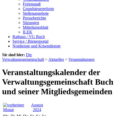
Ferienspaß
Grundsteuerreform
Stellenangebote
Presseberichte
Sitzungen
Mitteilungsblatt
ILEK
Rathaus / VG Buch
Service / Bürgerportal
Notdienste und Krisendienste
Sie sind hier:
Die
Verwaltungsgemeinschaft
>
Aktuelles
>
Veranstaltungen
Veranstaltungskalender der
Verwaltungsgemeinschaft Buch
und seiner Mitgliedsgemeinden
August
2024