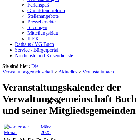
Ferienspaß
Grundsteuerreform
Stellenangebote
Presseberichte
Sitzungen
Mitteilungsblatt
ILEK
Rathaus / VG Buch
Service / Bürgerportal
Notdienste und Krisendienste
Sie sind hier:
Die
Verwaltungsgemeinschaft
>
Aktuelles
>
Veranstaltungen
Veranstaltungskalender der
Verwaltungsgemeinschaft Buch
und seiner Mitgliedsgemeinden
März
2025