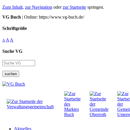
Zum Inhalt
,
zur Navigation
oder
zur Startseite
springen.
VG Buch
| Online: https://www.vg-buch.de/
Schriftgröße
A
A
A
Suche VG
suchen
Aktuelles