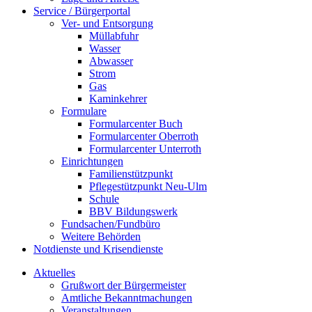
Service / Bürgerportal
Ver- und Entsorgung
Müllabfuhr
Wasser
Abwasser
Strom
Gas
Kaminkehrer
Formulare
Formularcenter Buch
Formularcenter Oberroth
Formularcenter Unterroth
Einrichtungen
Familienstützpunkt
Pflegestützpunkt Neu-Ulm
Schule
BBV Bildungswerk
Fundsachen/Fundbüro
Weitere Behörden
Notdienste und Krisendienste
Aktuelles
Grußwort der Bürgermeister
Amtliche Bekanntmachungen
Veranstaltungen