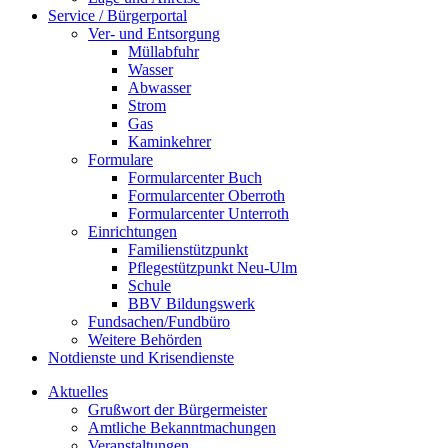
Service / Bürgerportal
Ver- und Entsorgung
Müllabfuhr
Wasser
Abwasser
Strom
Gas
Kaminkehrer
Formulare
Formularcenter Buch
Formularcenter Oberroth
Formularcenter Unterroth
Einrichtungen
Familienstützpunkt
Pflegestützpunkt Neu-Ulm
Schule
BBV Bildungswerk
Fundsachen/Fundbüro
Weitere Behörden
Notdienste und Krisendienste
Aktuelles
Grußwort der Bürgermeister
Amtliche Bekanntmachungen
Veranstaltungen