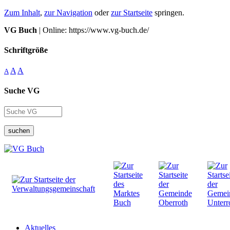
Zum Inhalt
,
zur Navigation
oder
zur Startseite
springen.
VG Buch
| Online: https://www.vg-buch.de/
Schriftgröße
A
A
A
Suche VG
suchen
Aktuelles