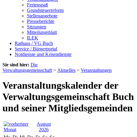
Ferienspaß
Grundsteuerreform
Stellenangebote
Presseberichte
Sitzungen
Mitteilungsblatt
ILEK
Rathaus / VG Buch
Service / Bürgerportal
Notdienste und Krisendienste
Sie sind hier:
Die
Verwaltungsgemeinschaft
>
Aktuelles
>
Veranstaltungen
Veranstaltungskalender der
Verwaltungsgemeinschaft Buch
und seiner Mitgliedsgemeinden
August
2026