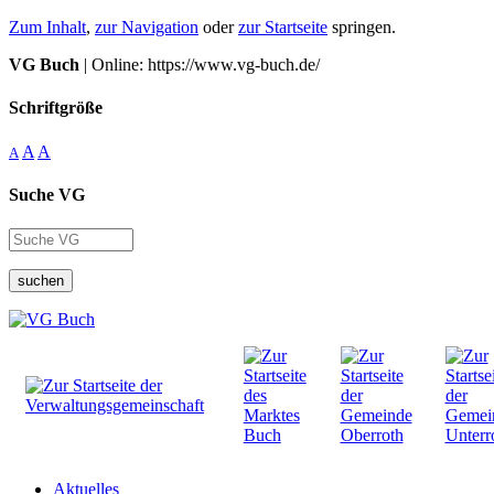
Zum Inhalt
,
zur Navigation
oder
zur Startseite
springen.
VG Buch
| Online: https://www.vg-buch.de/
Schriftgröße
A
A
A
Suche VG
suchen
Aktuelles