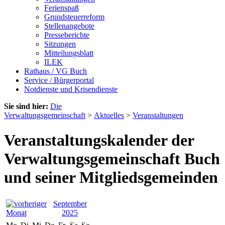
Ferienspaß
Grundsteuerreform
Stellenangebote
Presseberichte
Sitzungen
Mitteilungsblatt
ILEK
Rathaus / VG Buch
Service / Bürgerportal
Notdienste und Krisendienste
Sie sind hier:
Die
Verwaltungsgemeinschaft
>
Aktuelles
>
Veranstaltungen
Veranstaltungskalender der
Verwaltungsgemeinschaft Buch
und seiner Mitgliedsgemeinden
September
2025