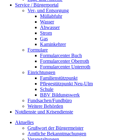
Service / Bürgerportal
Ver- und Entsorgung
Müllabfuhr
Wasser
Abwasser
Strom
Gas
Kaminkehrer
Formulare
Formularcenter Buch
Formularcenter Oberroth
Formularcenter Unterroth
Einrichtungen
Familienstützpunkt
Pflegestützpunkt Neu-Ulm
Schule
BBV Bildungswerk
Fundsachen/Fundbüro
Weitere Behörden
Notdienste und Krisendienste
Aktuelles
Grußwort der Bürgermeister
Amtliche Bekanntmachungen
Veranstaltungen