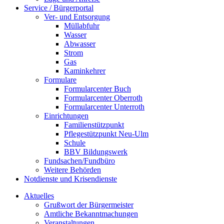
Service / Bürgerportal
Ver- und Entsorgung
Müllabfuhr
Wasser
Abwasser
Strom
Gas
Kaminkehrer
Formulare
Formularcenter Buch
Formularcenter Oberroth
Formularcenter Unterroth
Einrichtungen
Familienstützpunkt
Pflegestützpunkt Neu-Ulm
Schule
BBV Bildungswerk
Fundsachen/Fundbüro
Weitere Behörden
Notdienste und Krisendienste
Aktuelles
Grußwort der Bürgermeister
Amtliche Bekanntmachungen
Veranstaltungen