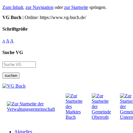
Zum Inhalt
,
zur Navigation
oder
zur Startseite
springen.
VG Buch
| Online: https://www.vg-buch.de/
Schriftgröße
A
A
A
Suche VG
suchen
Aktuelles