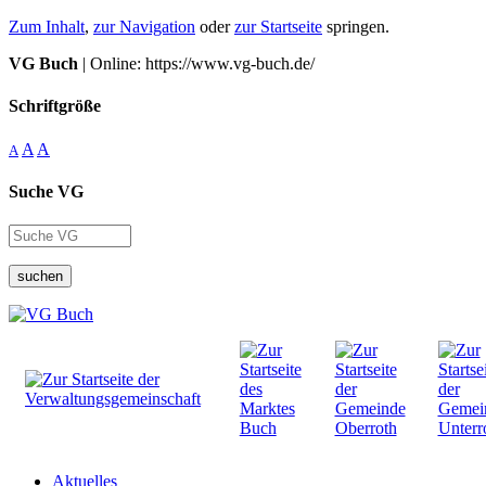
Zum Inhalt
,
zur Navigation
oder
zur Startseite
springen.
VG Buch
| Online: https://www.vg-buch.de/
Schriftgröße
A
A
A
Suche VG
suchen
Aktuelles