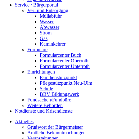
Service / Bürgerportal
Ver- und Entsorgung
Müllabfuhr
Wasser
Abwasser
Strom
Gas
Kaminkehrer
Formulare
Formularcenter Buch
Formularcenter Oberroth
Formularcenter Unterroth
Einrichtungen
Familienstützpunkt
Pflegestützpunkt Neu-Ulm
Schule
BBV Bildungswerk
Fundsachen/Fundbüro
Weitere Behörden
Notdienste und Krisendienste
Aktuelles
Grußwort der Bürgermeister
Amtliche Bekanntmachungen
Veranstaltungen