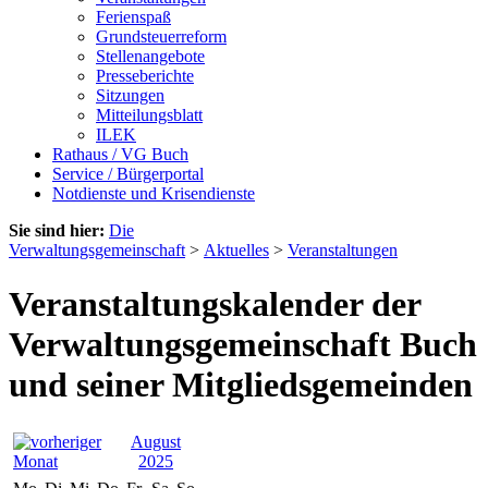
Ferienspaß
Grundsteuerreform
Stellenangebote
Presseberichte
Sitzungen
Mitteilungsblatt
ILEK
Rathaus / VG Buch
Service / Bürgerportal
Notdienste und Krisendienste
Sie sind hier:
Die
Verwaltungsgemeinschaft
>
Aktuelles
>
Veranstaltungen
Veranstaltungskalender der
Verwaltungsgemeinschaft Buch
und seiner Mitgliedsgemeinden
August
2025