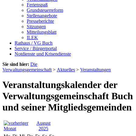
Ferienspaß
Grundsteuerreform
Stellenangebote
Presseberichte
Sitzungen
Mitteilungsblatt
ILEK
Rathaus / VG Buch
Service / Bürgerportal
Notdienste und Krisendienste
Sie sind hier:
Die
Verwaltungsgemeinschaft
>
Aktuelles
>
Veranstaltungen
Veranstaltungskalender der
Verwaltungsgemeinschaft Buch
und seiner Mitgliedsgemeinden
August
2025