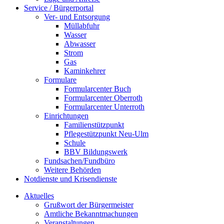
Service / Bürgerportal
Ver- und Entsorgung
Müllabfuhr
Wasser
Abwasser
Strom
Gas
Kaminkehrer
Formulare
Formularcenter Buch
Formularcenter Oberroth
Formularcenter Unterroth
Einrichtungen
Familienstützpunkt
Pflegestützpunkt Neu-Ulm
Schule
BBV Bildungswerk
Fundsachen/Fundbüro
Weitere Behörden
Notdienste und Krisendienste
Aktuelles
Grußwort der Bürgermeister
Amtliche Bekanntmachungen
Veranstaltungen