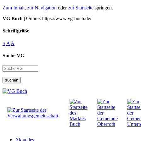
Zum Inhalt
,
zur Navigation
oder
zur Startseite
springen.
VG Buch
| Online: https://www.vg-buch.de/
Schriftgröße
A
A
A
Suche VG
suchen
Aktuelles