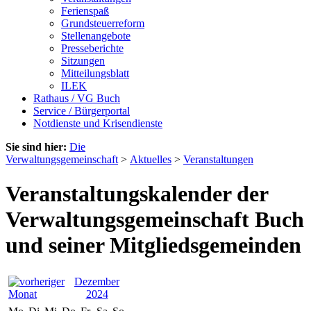
Ferienspaß
Grundsteuerreform
Stellenangebote
Presseberichte
Sitzungen
Mitteilungsblatt
ILEK
Rathaus / VG Buch
Service / Bürgerportal
Notdienste und Krisendienste
Sie sind hier:
Die
Verwaltungsgemeinschaft
>
Aktuelles
>
Veranstaltungen
Veranstaltungskalender der
Verwaltungsgemeinschaft Buch
und seiner Mitgliedsgemeinden
Dezember
2024