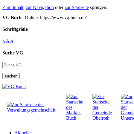
Zum Inhalt
,
zur Navigation
oder
zur Startseite
springen.
VG Buch
| Online: https://www.vg-buch.de/
Schriftgröße
A
A
A
Suche VG
suchen
Aktuelles