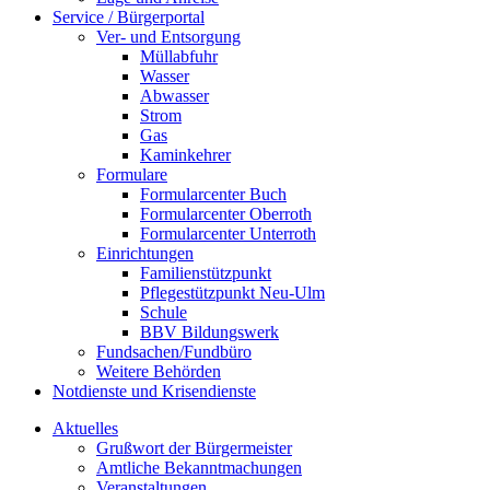
Service / Bürgerportal
Ver- und Entsorgung
Müllabfuhr
Wasser
Abwasser
Strom
Gas
Kaminkehrer
Formulare
Formularcenter Buch
Formularcenter Oberroth
Formularcenter Unterroth
Einrichtungen
Familienstützpunkt
Pflegestützpunkt Neu-Ulm
Schule
BBV Bildungswerk
Fundsachen/Fundbüro
Weitere Behörden
Notdienste und Krisendienste
Aktuelles
Grußwort der Bürgermeister
Amtliche Bekanntmachungen
Veranstaltungen