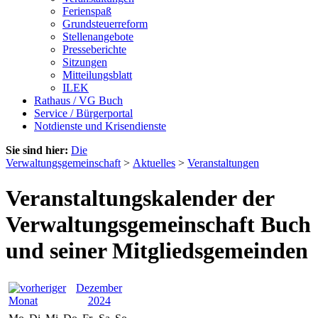
Ferienspaß
Grundsteuerreform
Stellenangebote
Presseberichte
Sitzungen
Mitteilungsblatt
ILEK
Rathaus / VG Buch
Service / Bürgerportal
Notdienste und Krisendienste
Sie sind hier:
Die
Verwaltungsgemeinschaft
>
Aktuelles
>
Veranstaltungen
Veranstaltungskalender der
Verwaltungsgemeinschaft Buch
und seiner Mitgliedsgemeinden
Dezember
2024