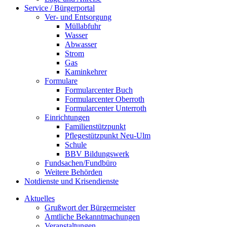
Service / Bürgerportal
Ver- und Entsorgung
Müllabfuhr
Wasser
Abwasser
Strom
Gas
Kaminkehrer
Formulare
Formularcenter Buch
Formularcenter Oberroth
Formularcenter Unterroth
Einrichtungen
Familienstützpunkt
Pflegestützpunkt Neu-Ulm
Schule
BBV Bildungswerk
Fundsachen/Fundbüro
Weitere Behörden
Notdienste und Krisendienste
Aktuelles
Grußwort der Bürgermeister
Amtliche Bekanntmachungen
Veranstaltungen