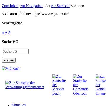
Zum Inhalt
,
zur Navigation
oder
zur Startseite
springen.
VG Buch
| Online: https://www.vg-buch.de/
Schriftgröße
A
A
A
Suche VG
suchen
Aktuelles