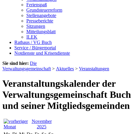
Ferienspaß
Grundsteuerreform
Stellenangebote
Presseberichte
Sitzungen
Mitteilungsblatt
ILEK
Rathaus / VG Buch
Service / Bürgerportal
Notdienste und Krisendienste
Sie sind hier:
Die
Verwaltungsgemeinschaft
>
Aktuelles
>
Veranstaltungen
Veranstaltungskalender der
Verwaltungsgemeinschaft Buch
und seiner Mitgliedsgemeinden
November
2025