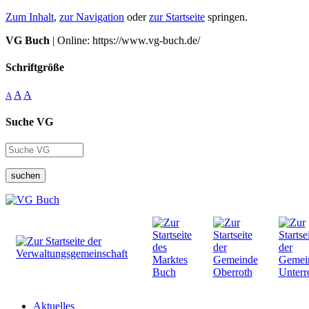
Zum Inhalt
,
zur Navigation
oder
zur Startseite
springen.
VG Buch
| Online: https://www.vg-buch.de/
Schriftgröße
A
A
A
Suche VG
suchen
Aktuelles