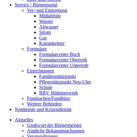
Service / Bürgerportal
Ver- und Entsorgung
Müllabfuhr
Wasser
Abwasser
Strom
Gas
Kaminkehrer
Formulare
Formularcenter Buch
Formularcenter Oberroth
Formularcenter Unterroth
Einrichtungen
Familienstützpunkt
Pflegestützpunkt Neu-Ulm
Schule
BBV Bildungswerk
Fundsachen/Fundbüro
Weitere Behörden
Notdienste und Krisendienste
Aktuelles
Grußwort der Bürgermeister
Amtliche Bekanntmachungen
Veranstaltungen