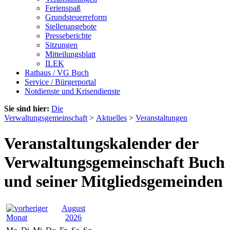
Ferienspaß
Grundsteuerreform
Stellenangebote
Presseberichte
Sitzungen
Mitteilungsblatt
ILEK
Rathaus / VG Buch
Service / Bürgerportal
Notdienste und Krisendienste
Sie sind hier:
Die
Verwaltungsgemeinschaft
>
Aktuelles
>
Veranstaltungen
Veranstaltungskalender der
Verwaltungsgemeinschaft Buch
und seiner Mitgliedsgemeinden
August
2026