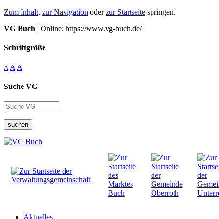
Zum Inhalt
,
zur Navigation
oder
zur Startseite
springen.
VG Buch
| Online: https://www.vg-buch.de/
Schriftgröße
A
A
A
Suche VG
suchen
Aktuelles