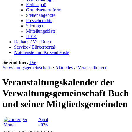
Ferienspaß
Grundsteuerreform
Stellenangebote
Presseberichte
Sitzungen
Mitteilungsblatt
ILEK
Rathaus / VG Buch
Service / Bürgerportal
Notdienste und Krisendienste
Sie sind hier:
Die
Verwaltungsgemeinschaft
>
Aktuelles
>
Veranstaltungen
Veranstaltungskalender der
Verwaltungsgemeinschaft Buch
und seiner Mitgliedsgemeinden
April
2026