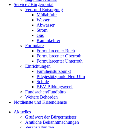
Service / Bürgerportal
Ver- und Entsorgung
Müllabfuhr
Wasser
Abwasser
Strom
Gas
Kaminkehrer
Formulare
Formularcenter Buch
Formularcenter Oberroth
Formularcenter Unterroth
Einrichtungen
Familienstützpunkt
Pflegestützpunkt Neu-Ulm
Schule
BBV Bildungswerk
Fundsachen/Fundbüro
Weitere Behörden
Notdienste und Krisendienste
Aktuelles
Grußwort der Bürgermeister
Amtliche Bekanntmachungen
Veranstaltungen