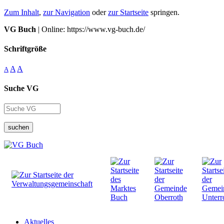
Zum Inhalt
,
zur Navigation
oder
zur Startseite
springen.
VG Buch
| Online: https://www.vg-buch.de/
Schriftgröße
A
A
A
Suche VG
suchen
Aktuelles