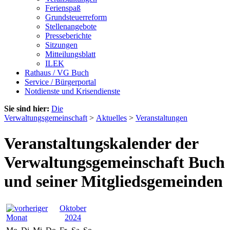
Ferienspaß
Grundsteuerreform
Stellenangebote
Presseberichte
Sitzungen
Mitteilungsblatt
ILEK
Rathaus / VG Buch
Service / Bürgerportal
Notdienste und Krisendienste
Sie sind hier:
Die
Verwaltungsgemeinschaft
>
Aktuelles
>
Veranstaltungen
Veranstaltungskalender der
Verwaltungsgemeinschaft Buch
und seiner Mitgliedsgemeinden
Oktober
2024