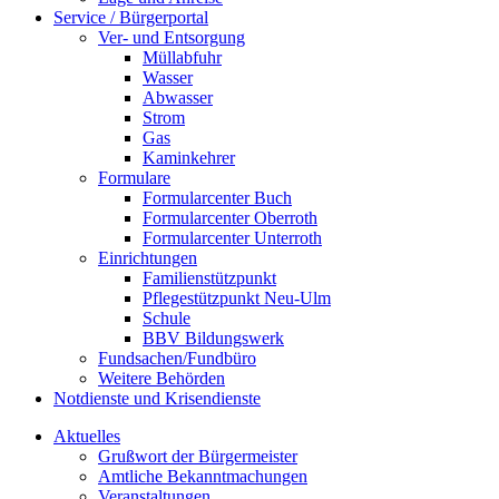
Service / Bürgerportal
Ver- und Entsorgung
Müllabfuhr
Wasser
Abwasser
Strom
Gas
Kaminkehrer
Formulare
Formularcenter Buch
Formularcenter Oberroth
Formularcenter Unterroth
Einrichtungen
Familienstützpunkt
Pflegestützpunkt Neu-Ulm
Schule
BBV Bildungswerk
Fundsachen/Fundbüro
Weitere Behörden
Notdienste und Krisendienste
Aktuelles
Grußwort der Bürgermeister
Amtliche Bekanntmachungen
Veranstaltungen