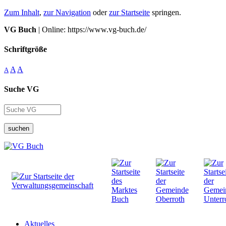
Zum Inhalt
,
zur Navigation
oder
zur Startseite
springen.
VG Buch
| Online: https://www.vg-buch.de/
Schriftgröße
A
A
A
Suche VG
suchen
Aktuelles