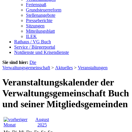
Ferienspaß
Grundsteuerreform
Stellenangebote
Presseberichte
Sitzungen
Mitteilungsblatt
ILEK
Rathaus / VG Buch
Service / Bürgerportal
Notdienste und Krisendienste
Sie sind hier:
Die
Verwaltungsgemeinschaft
>
Aktuelles
>
Veranstaltungen
Veranstaltungskalender der
Verwaltungsgemeinschaft Buch
und seiner Mitgliedsgemeinden
August
2025