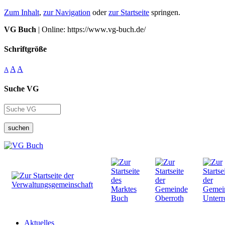
Zum Inhalt
,
zur Navigation
oder
zur Startseite
springen.
VG Buch
| Online: https://www.vg-buch.de/
Schriftgröße
A
A
A
Suche VG
suchen
Aktuelles