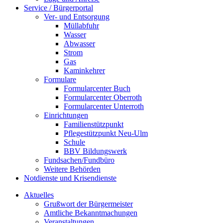
Service / Bürgerportal
Ver- und Entsorgung
Müllabfuhr
Wasser
Abwasser
Strom
Gas
Kaminkehrer
Formulare
Formularcenter Buch
Formularcenter Oberroth
Formularcenter Unterroth
Einrichtungen
Familienstützpunkt
Pflegestützpunkt Neu-Ulm
Schule
BBV Bildungswerk
Fundsachen/Fundbüro
Weitere Behörden
Notdienste und Krisendienste
Aktuelles
Grußwort der Bürgermeister
Amtliche Bekanntmachungen
Veranstaltungen