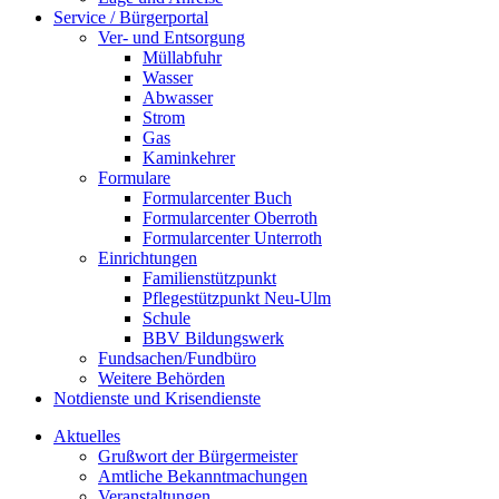
Service / Bürgerportal
Ver- und Entsorgung
Müllabfuhr
Wasser
Abwasser
Strom
Gas
Kaminkehrer
Formulare
Formularcenter Buch
Formularcenter Oberroth
Formularcenter Unterroth
Einrichtungen
Familienstützpunkt
Pflegestützpunkt Neu-Ulm
Schule
BBV Bildungswerk
Fundsachen/Fundbüro
Weitere Behörden
Notdienste und Krisendienste
Aktuelles
Grußwort der Bürgermeister
Amtliche Bekanntmachungen
Veranstaltungen