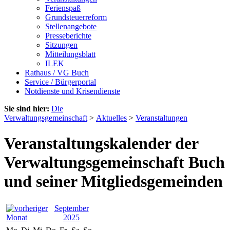
Ferienspaß
Grundsteuerreform
Stellenangebote
Presseberichte
Sitzungen
Mitteilungsblatt
ILEK
Rathaus / VG Buch
Service / Bürgerportal
Notdienste und Krisendienste
Sie sind hier:
Die
Verwaltungsgemeinschaft
>
Aktuelles
>
Veranstaltungen
Veranstaltungskalender der
Verwaltungsgemeinschaft Buch
und seiner Mitgliedsgemeinden
September
2025