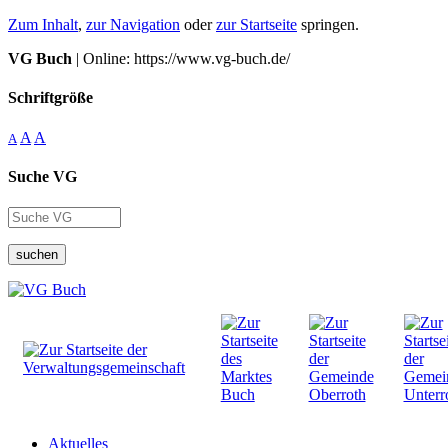
Zum Inhalt
,
zur Navigation
oder
zur Startseite
springen.
VG Buch
| Online: https://www.vg-buch.de/
Schriftgröße
A
A
A
Suche VG
suchen
Aktuelles