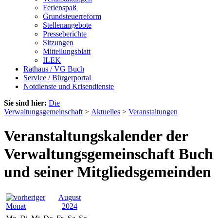
Ferienspaß
Grundsteuerreform
Stellenangebote
Presseberichte
Sitzungen
Mitteilungsblatt
ILEK
Rathaus / VG Buch
Service / Bürgerportal
Notdienste und Krisendienste
Sie sind hier:
Die
Verwaltungsgemeinschaft
>
Aktuelles
>
Veranstaltungen
Veranstaltungskalender der
Verwaltungsgemeinschaft Buch
und seiner Mitgliedsgemeinden
August
2024