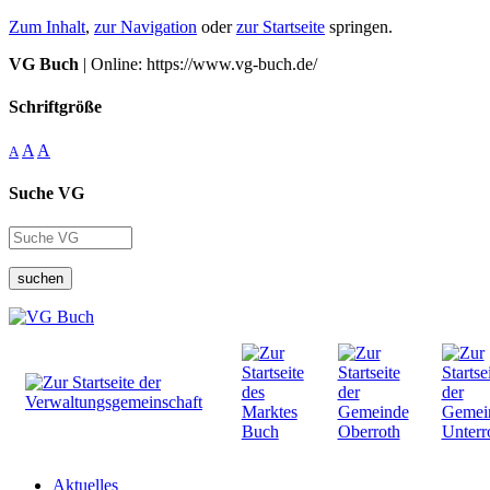
Zum Inhalt
,
zur Navigation
oder
zur Startseite
springen.
VG Buch
| Online: https://www.vg-buch.de/
Schriftgröße
A
A
A
Suche VG
suchen
Aktuelles