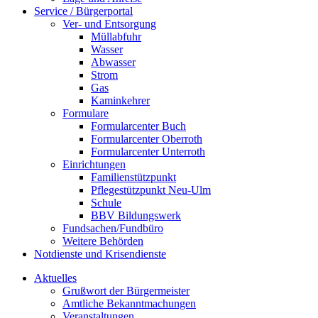
Service / Bürgerportal
Ver- und Entsorgung
Müllabfuhr
Wasser
Abwasser
Strom
Gas
Kaminkehrer
Formulare
Formularcenter Buch
Formularcenter Oberroth
Formularcenter Unterroth
Einrichtungen
Familienstützpunkt
Pflegestützpunkt Neu-Ulm
Schule
BBV Bildungswerk
Fundsachen/Fundbüro
Weitere Behörden
Notdienste und Krisendienste
Aktuelles
Grußwort der Bürgermeister
Amtliche Bekanntmachungen
Veranstaltungen