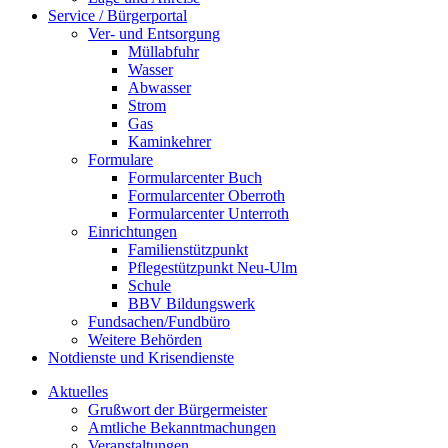
Service / Bürgerportal
Ver- und Entsorgung
Müllabfuhr
Wasser
Abwasser
Strom
Gas
Kaminkehrer
Formulare
Formularcenter Buch
Formularcenter Oberroth
Formularcenter Unterroth
Einrichtungen
Familienstützpunkt
Pflegestützpunkt Neu-Ulm
Schule
BBV Bildungswerk
Fundsachen/Fundbüro
Weitere Behörden
Notdienste und Krisendienste
Aktuelles
Grußwort der Bürgermeister
Amtliche Bekanntmachungen
Veranstaltungen