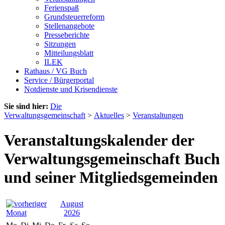
Ferienspaß
Grundsteuerreform
Stellenangebote
Presseberichte
Sitzungen
Mitteilungsblatt
ILEK
Rathaus / VG Buch
Service / Bürgerportal
Notdienste und Krisendienste
Sie sind hier:
Die
Verwaltungsgemeinschaft
>
Aktuelles
>
Veranstaltungen
Veranstaltungskalender der
Verwaltungsgemeinschaft Buch
und seiner Mitgliedsgemeinden
August
2026