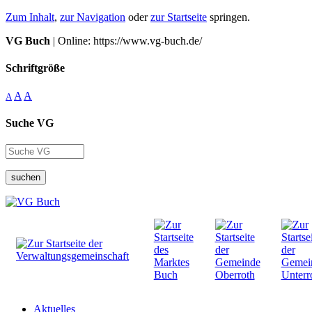
Zum Inhalt
,
zur Navigation
oder
zur Startseite
springen.
VG Buch
| Online: https://www.vg-buch.de/
Schriftgröße
A
A
A
Suche VG
suchen
Aktuelles