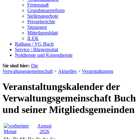
Ferienspaß
Grundsteuerreform
Stellenangebote
Presseberichte
Sitzungen
Mitteilungsblatt
ILEK
Rathaus / VG Buch
Service / Bürgerportal
Notdienste und Krisendienste
Sie sind hier:
Die
Verwaltungsgemeinschaft
>
Aktuelles
>
Veranstaltungen
Veranstaltungskalender der
Verwaltungsgemeinschaft Buch
und seiner Mitgliedsgemeinden
August
2026