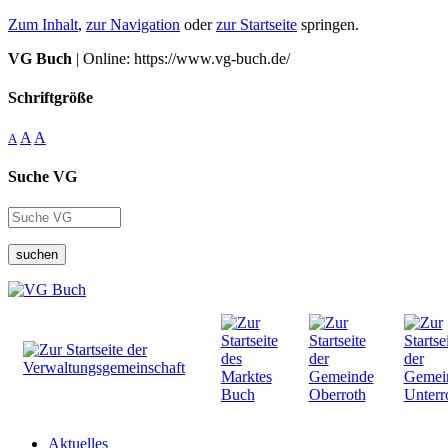
Zum Inhalt
,
zur Navigation
oder
zur Startseite
springen.
VG Buch
| Online: https://www.vg-buch.de/
Schriftgröße
A
A
A
Suche VG
suchen
Aktuelles