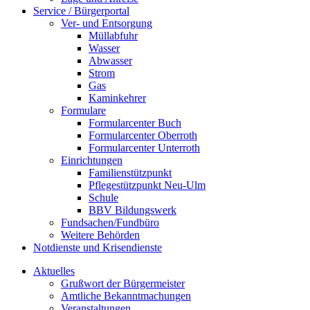
Service / Bürgerportal
Ver- und Entsorgung
Müllabfuhr
Wasser
Abwasser
Strom
Gas
Kaminkehrer
Formulare
Formularcenter Buch
Formularcenter Oberroth
Formularcenter Unterroth
Einrichtungen
Familienstützpunkt
Pflegestützpunkt Neu-Ulm
Schule
BBV Bildungswerk
Fundsachen/Fundbüro
Weitere Behörden
Notdienste und Krisendienste
Aktuelles
Grußwort der Bürgermeister
Amtliche Bekanntmachungen
Veranstaltungen