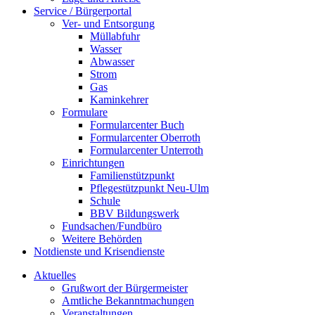
Service / Bürgerportal
Ver- und Entsorgung
Müllabfuhr
Wasser
Abwasser
Strom
Gas
Kaminkehrer
Formulare
Formularcenter Buch
Formularcenter Oberroth
Formularcenter Unterroth
Einrichtungen
Familienstützpunkt
Pflegestützpunkt Neu-Ulm
Schule
BBV Bildungswerk
Fundsachen/Fundbüro
Weitere Behörden
Notdienste und Krisendienste
Aktuelles
Grußwort der Bürgermeister
Amtliche Bekanntmachungen
Veranstaltungen