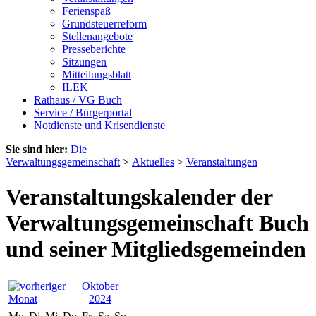
Ferienspaß
Grundsteuerreform
Stellenangebote
Presseberichte
Sitzungen
Mitteilungsblatt
ILEK
Rathaus / VG Buch
Service / Bürgerportal
Notdienste und Krisendienste
Sie sind hier:
Die
Verwaltungsgemeinschaft
>
Aktuelles
>
Veranstaltungen
Veranstaltungskalender der
Verwaltungsgemeinschaft Buch
und seiner Mitgliedsgemeinden
Oktober
2024