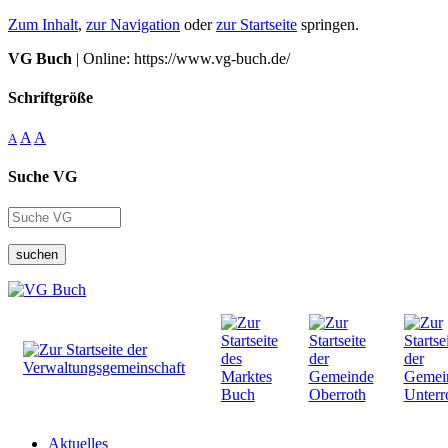
Zum Inhalt
,
zur Navigation
oder
zur Startseite
springen.
VG Buch
| Online: https://www.vg-buch.de/
Schriftgröße
A
A
A
Suche VG
suchen
Aktuelles