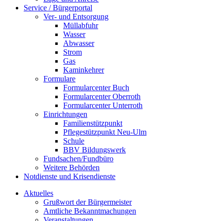
Service / Bürgerportal
Ver- und Entsorgung
Müllabfuhr
Wasser
Abwasser
Strom
Gas
Kaminkehrer
Formulare
Formularcenter Buch
Formularcenter Oberroth
Formularcenter Unterroth
Einrichtungen
Familienstützpunkt
Pflegestützpunkt Neu-Ulm
Schule
BBV Bildungswerk
Fundsachen/Fundbüro
Weitere Behörden
Notdienste und Krisendienste
Aktuelles
Grußwort der Bürgermeister
Amtliche Bekanntmachungen
Veranstaltungen