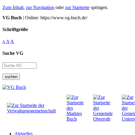
Zum Inhalt
,
zur Navigation
oder
zur Startseite
springen.
VG Buch
| Online: https://www.vg-buch.de/
Schriftgröße
A
A
A
Suche VG
suchen
Aktuelles