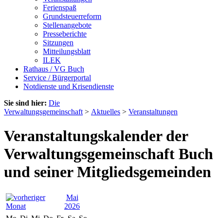
Ferienspaß
Grundsteuerreform
Stellenangebote
Presseberichte
Sitzungen
Mitteilungsblatt
ILEK
Rathaus / VG Buch
Service / Bürgerportal
Notdienste und Krisendienste
Sie sind hier:
Die
Verwaltungsgemeinschaft
>
Aktuelles
>
Veranstaltungen
Veranstaltungskalender der
Verwaltungsgemeinschaft Buch
und seiner Mitgliedsgemeinden
Mai
2026